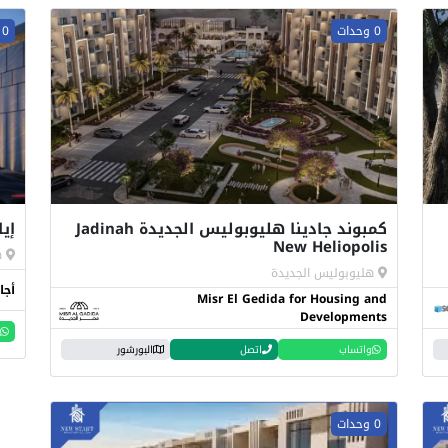
0 وحدات
0 وحدات
كمبوند جادينا هليوبوليس الجديدة Jadinah
إي
New Heliopolis
ه
هليوبوليس الجديدة
أجا
Misr El Gedida for Housing and
Developments
واتساب
اتصل
البورشور
0 وحدات