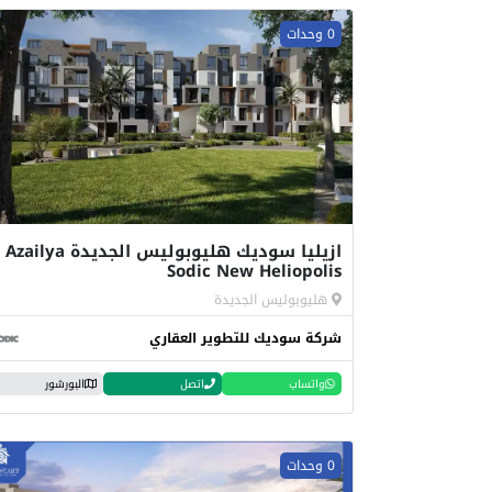
0 وحدات
ازيليا سوديك هليوبوليس الجديدة Azailya
Sodic New Heliopolis
هليوبوليس الجديدة
شركة سوديك للتطوير العقاري
واتساب
اتصل
البورشور
0 وحدات