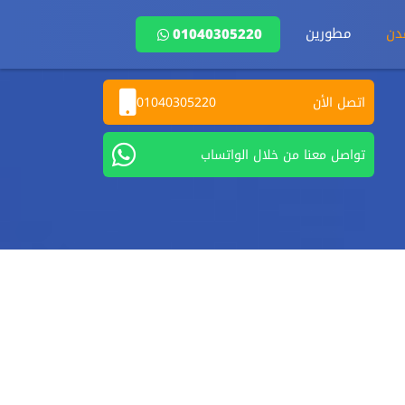
دن
مطورين
01040305220
اتصل الأن
01040305220
تواصل معنا من خلال الواتساب