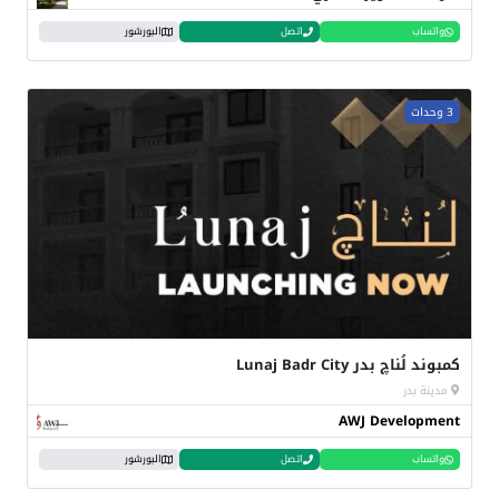
واتساب
اتصل
البورشور
3 وحدات
كمبوند لُناچ بدر Lunaj Badr City
مدينة بدر
AWJ Development
واتساب
اتصل
البورشور