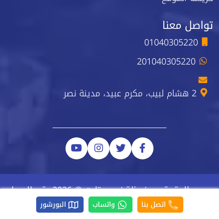
تواصل معنا
01040305220
201040305220
2 هشام لبيب، مكرم عبيد، مدينة نصر
جميع الحقوق محفوظة نيو ستارت © 2026 رقم السجل
الضريبي 223-743-723
اتصل بنا
واتساب
البورشور