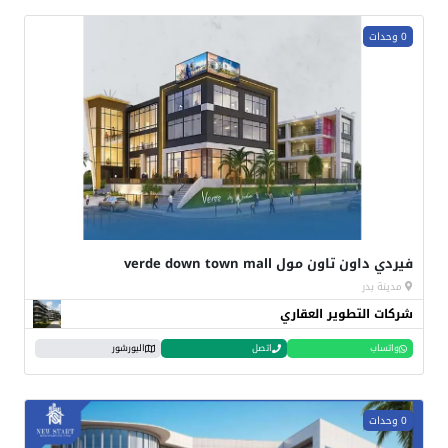
0 وحدات
فيردي داون تاون مول verde down town mall
مدينة بدر
شركات التطوير العقاري
واتساب
اتصل
البورشور
0 وحدات