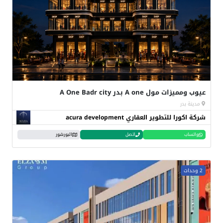
عيوب ومميزات مول A one بدر A One Badr city
مدينة بدر
شركة اكورا للتطوير العقاري acura development
واتساب
اتصل
البورشور
2 وحدات