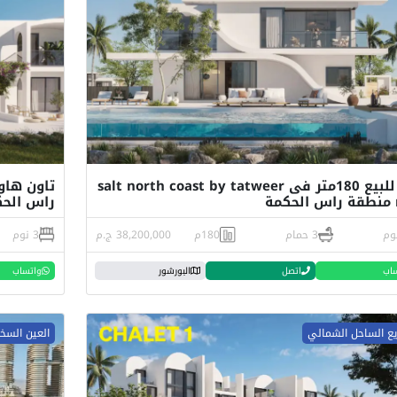
فيلا للبيع 180متر فى salt north coast by tatweer
تاون هاو
ة
راس الحكمة
3 حمام
180م
38,200,000 ج.م
3 نوم
اب
اتصل
البورشور
واتساب
ع الساحل الشمالي
العين السخ