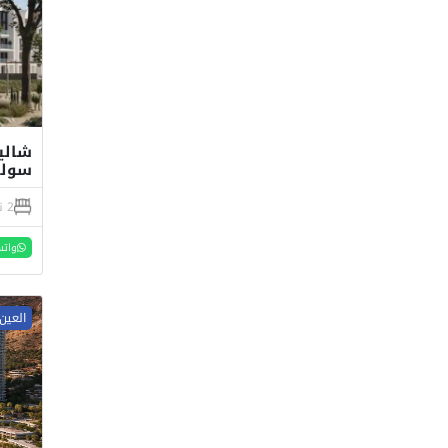
سولت
2 نوم
واتس
العين