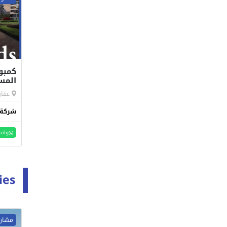
كمبون
المس
عقار
شركة 
واتس
ies
مشاري