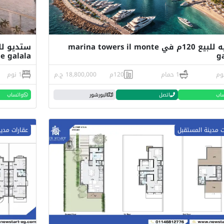
شاليه للبيع 120م في marina towers il monte
e galala
g
1 حمام
120م
18,800,000 ج.م
1 نوم
اب
اتصل
البورشور
واتساب
ت مدينة المستقبل
عقارات مدي