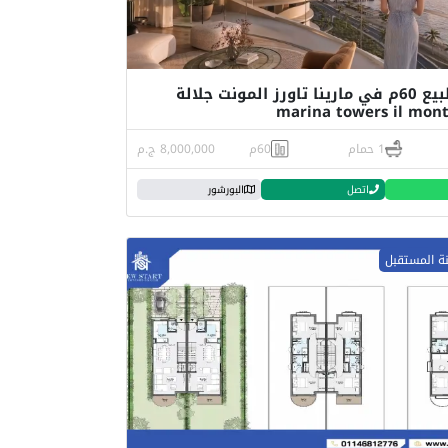
ستديو للبيع 60م في مارينا تاورز المونت جلالة
marina towers il mont
1 حمام
60م
8,000,000 ج.م
اتصل
البورشور
نة المستقبل