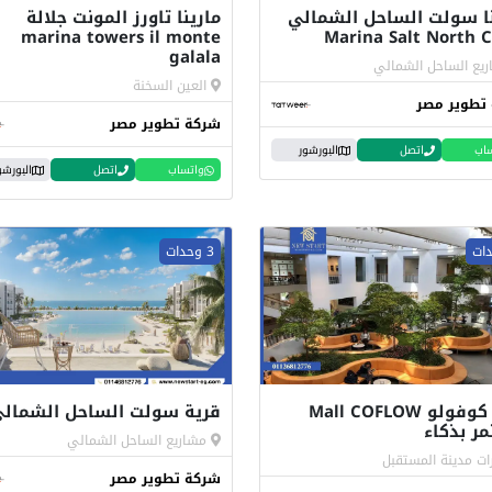
نا سولت الساحل الشمالي
مارينا تاورز المونت جلالة
marina towers il monte
Marina Salt North C
galala
يع الساحل الشمالي
العين السخنة
تطوير مصر
شركة تطوير مصر
اب
اتصل
البورشور
واتساب
اتصل
البورشو
3 وحدات
مول كوفولو Mall COFLOW
قرية سولت الساحل الشمال
ر بذكاء
مشاريع الساحل الشمالي
ات مدينة المستقبل
شركة تطوير مصر