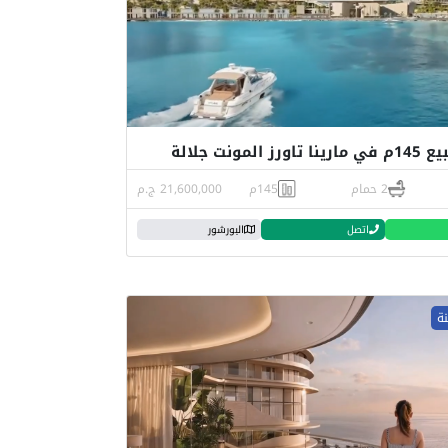
 المونت جلالة
2 حمام
145م
21,600,000 ج.م
اتصل
البورشور
نة