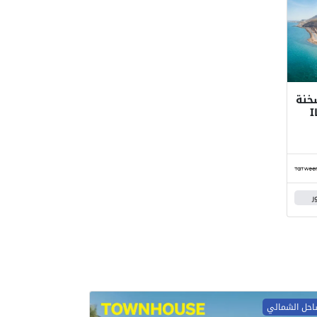
خنة
I
ر
احل الشمالي