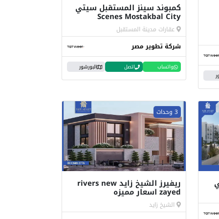
كمبوند سينز المستقبل سيتي
Scenes Mostakbal City
عقارات مدينة المستقبل
شركة تطوير مصر
واتساب
اتصل
البورشور
ر
3 وحدات
ي
ريفيرز الشيخ زايد rivers new
zayed اسعار مميزه
الشيخ زايد