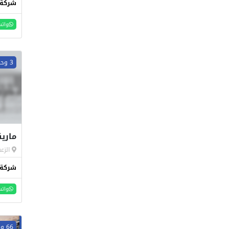
شركة 
واتس
3 وحدات
مارين
الزعف
شركة 
واتس
66 وحدات