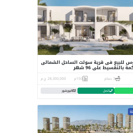
س للبيع فى قرية سولت الساحل الشمالى
 بالتقسيط على 96 شهر
3 حمام
150م
28,300,000 ج.م
اتصل
البورشور
نة