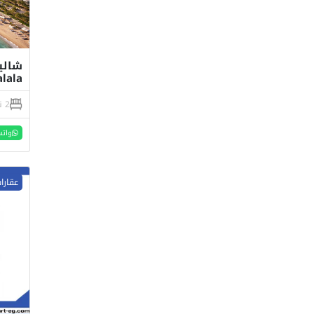
alala
2 نوم
واتس
عقارا