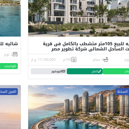
شاليه للبيع 105متر متشطب بالكامل فى قرية
شاليه للبيع 145م في مارينا تاورز
 الساحل الشمالى شركة تطوير مصر
2 نوم
2 حمام
105م
17,100,000 ج.م
واتساب
اب
اتصل
البورشور
 السخنة
العين السخ