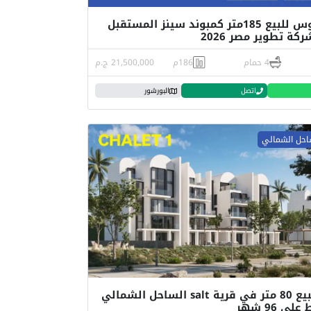
توين هاوس للبيع 185متر كمبوند سينز المستقبل
ة تطوير مصر 2026
4 حمام
186م
21,500,000 ج.م
اتصل
البورشور
احل الشمالي
شاليه للبيع 80 متر في قرية salt الساحل الشمالي
ى 96 شهر