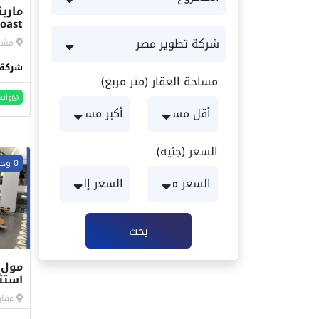
ماري
oast
مشار
شركة 
مساحة العقار (متر مربع)
واتس
السعر (جنيه)
0 وحدات
بحث
استثم
عقار