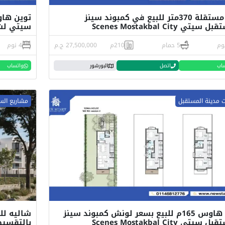
فيلا مستقلة 370متر للبيع في كمبوند سينز
سيتي Scenes Mostakbal City
سيتي لشرك
5 حمام
210م
27,500,000 ج.م
4 نوم
اب
اتصل
البورشور
واتساب
ت مدينة المستقبل
مشاريع الس
تاون هاوس 165م للبيع بسعر لونش كمبوند سينز
سيتي Scenes Mostakbal City
بالتقسيط عل