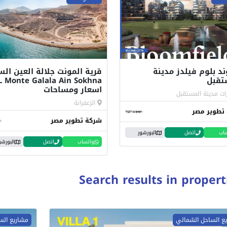
د بلوم فيلدز مدينة
قرية المونت جلالة العين الس
تقبل
L Monte Galala Ain Sokhna
اسعار ومساحات
ات مدينة المستقبل
الزعفرانة
تطوير مصر
شركة تطوير مصر
اب
اتصل
البورشور
واتساب
اتصل
البورشو
Search results in propert
ع الساحل الشمالي
مشاريع الس