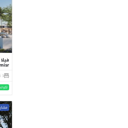
misr منطقة راس الحكم
3 نوم
واتس
مشاري