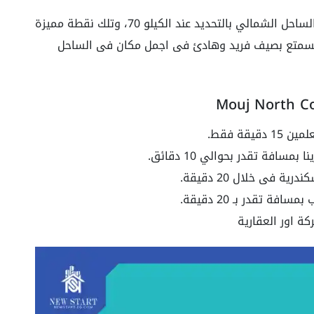
فلذلك حرصت الشركة ان تبني مشروع موج في الساحل الشمالي بالتحديد عند الكيلو 70، وتلك نقطة مميزة
 ستسمتع بصيف فريد وهادئ فى اجمل مكان فى الساحل
افة تقدر بحوالي 10 دقائق.
كة اور العقارية