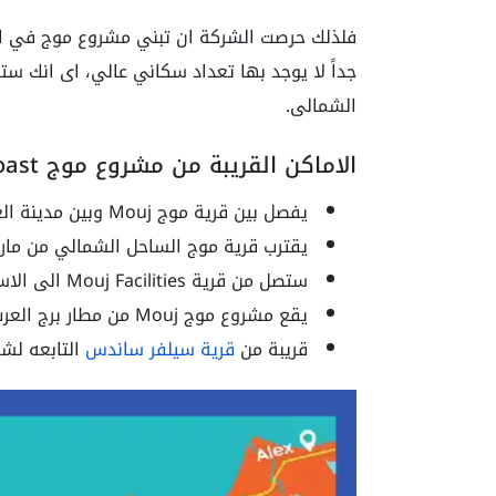
جداً لا يوجد بها تعداد سكاني عالي، اى انك
الشمالى.
الاماكن القريبة من مشروع موج Mouj North Coast
يفصل بين قرية موج Mouj وبين مدينة العلمين 15 دقيقة فقط.
يقترب قرية موج الساحل الشمالي من مارينا بمس
ستصل من قرية Mouj Facilities الى الاسكندرية فى خلال 20 دقيقة.
يقع مشروع موج Mouj من مطار برج العرب بمسافة تقدر بـ 20 دقيقة.
قريبة من
قرية سيلفر ساندس
التابعه لشر