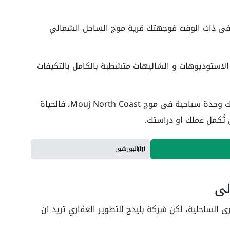
ة فى ذات الوقت فوجهتك قرية موج الساحل الشمالي
استوديوهات و الشاليهات متشطبة بالكامل بالتكيفات
تابع معي عزيزى العميل حتى تعلم اهمية شراءك وحدة سياحية فى موج Mouj North Coast، فالحياة
تُكمل عملك او دراستك.
البورشور
لي
ى الساحلية، لكن شركة بليدج للتطوير العقاري تريد ان