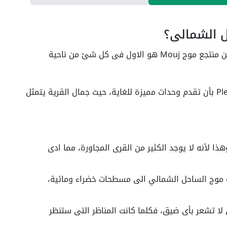
ل الشمالي؟
هناك العديد من القرى فى الساحل الشمالى لكن منتجع موج Mouj هو الاول فى كل شئ من ناحية
حيث دائماً ما تهتم شركة Pledge Developments بأن تقدم وحدات مميزة للغاية، حيث جمال القرية يتمثل
ا لأنه لا يوجد الكثير من القرى المجاورة، مما ادى
حة قرية موج الساحل الشمالي الى مسطحات خضراء ومائية،
وج Mouj واسعة حتى لا تشعر بأى ضيق، فكلما كانت المناظر التى ستنظر