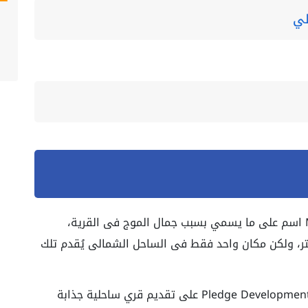
لي
قرية موج الساحل الشمالي Mouj North Coast اسم على ما يسمي بسبب جمال الموج فى القرية،
تع بشاطئ خاص بك يصل طولة الى 250 متر، ولكن مكان واحد فقط فى الساحل الشمالى يُقدم تلك
Pledge Developments على تقديم قري ساحلية جذابة