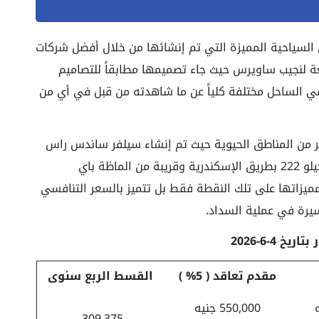
لسياحية المميزة التي تم إنشائها من خلال أفضل شركات
ة لنجيب ساويرس حيث جاء تصميمها مطابقاً للتصاميم
في الساحل مختلفة كلياً عن ما شاهدته من قبل في أي من
ثير من المناطق الحيوية حيث تم إنشاء سيلفر ساندس راس
الحكمة Village SilverSands North Coast بالكيلو 222 بطريق الإسكندرية وقريبة من الماظة باي
تقتصر مميزاتها على تلك النقطة فقط بل تتميز بالسعر التنافسي
يرة في عملية السداد.
ريخ 4-6-2026
مقدم تعاقد (
5% )
القسط ال
ربع سنوى
550,000 جنيه
309,375