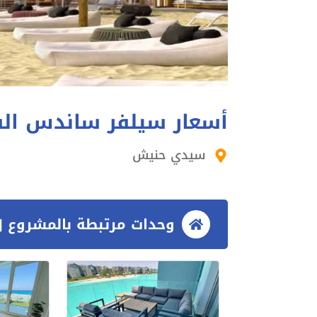
أسعار سيلفر ساندس الساحل الش
سيدي حنيش
وحدات مرتبطة بالمشروع [3 وحدات]