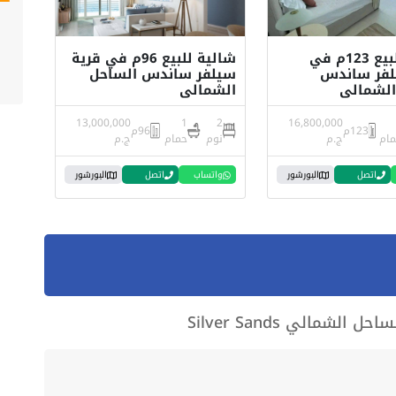
شالية للبيع 123م في
شالية للبيع 96م في قرية
لفر ساندس
سيلفر ساندس الساحل
الشمالي
الشمالي
13,000,000
1
2
16,800,000
123م
96م
مام
ج.م
نوم
حمام
ج.م
اتصل
البورشور
واتساب
اتصل
البورشور
شمالي Silver Sands