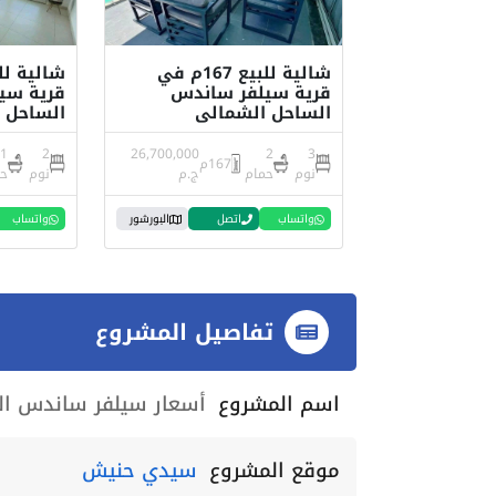
شالية للبيع 167م في
قرية سيلفر ساندس
قرية سي
الساحل الشمالي
الساحل 
1
2
26,700,000
2
3
167م
نوم
حمام
ج.م
نوم
ح
واتساب
اتصل
البورشور
واتساب
تفاصيل المشروع
اسم المشروع
أسعار سيلفر ساندس الساحل ال
موقع المشروع
سيدي حنيش