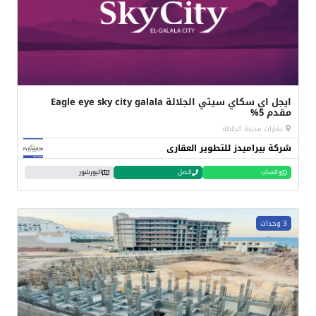
ايجل اي سكاي سيتي الجلالة Eagle eye sky city galala
مقدم 5%
عقارات مدينة الجلالة
شركة بيراميدز للتطوير العقارى
واتساب
اتصل
البورشور
3 وحدات