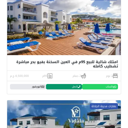
امتلك شالية للبيع 95م في العين السخنة بفيو بحر مباشرة
تشطيب كامله
2 نوم
2 حمام
95م
4,500,000 ج.م
واتساب
اتصل
البورشور
عقارات مدينة الجلالة