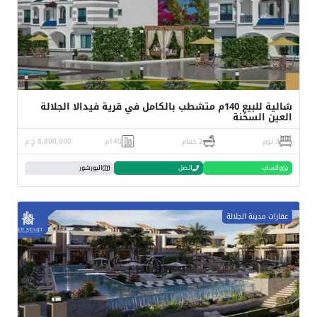
شالية للبيع 140م متشطب بالكامل في قرية فيدالا الجلالة
العين السخنة
3 نوم
2 حمام
140م
8,800,000 ج.م
واتساب
اتصل
البورشور
عقارات مدينة الجلالة