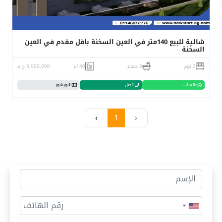
شالية للبيع 140متر في العين السخنة باقل مقدم في العين
السخنة
3 نوم
2 حمام
140م
9,000,000 ج.م
واتساب
اتصل
البورشور
›
1
‹