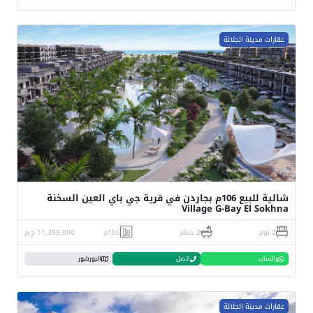
عقارات مدينة الجلالة
شالية للبيع 106م بجاردن في قرية جي باي العين السخنة
Village G-Bay El Sokhna
2 نوم
2 حمام
106م
11,399,000 ج.م
واتساب
اتصل
البورشور
عقارات مدينة الجلالة