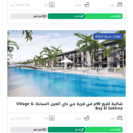
1 نوم
1 حمام
65م
4,978,326 ج.م
واتساب
اتصل
البورشور
عقارات مدينة الجلالة
شالية للبيع 90م في قرية جي باي العين السخنة Village G-
Bay El Sokhna
2 نوم
1 حمام
90م
6,833,250 ج.م
واتساب
اتصل
البورشور