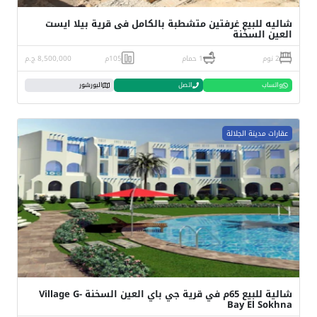
شاليه للبيع غرفتين متشطبة بالكامل فى قرية بيلا ايست
العين السخنة
2 نوم
1 حمام
105م
8,500,000 ج.م
واتساب
اتصل
البورشور
عقارات مدينة الجلالة
شالية للبيع 65م في قرية جي باي العين السخنة Village G-
Bay El Sokhna