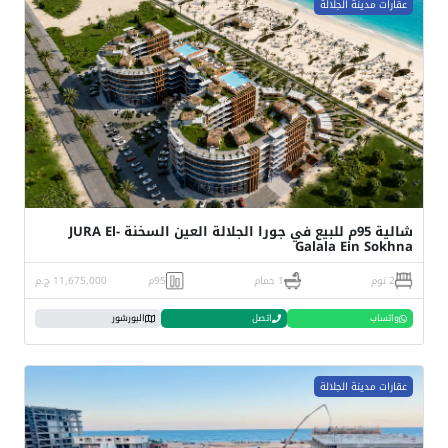
عقارات مدينة الجلالة
شالية 95م للبيع في جورا الجلالة العين السخنة JURA El-
Galala Ein Sokhna
2 نوم
1 حمام
95م
11,675,000 ج.م
واتساب
اتصل
البورشور
عقارات مدينة الجلالة