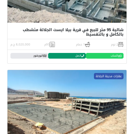
شالية 95 متر للبيع في قرية بيلا ايست الجلالة متشطب
بالكامل و بالتقسيط
2 نوم
1 حمام
95م
8,020,000 ج.م
واتساب
اتصل
البورشور
عقارات مدينة الجلالة