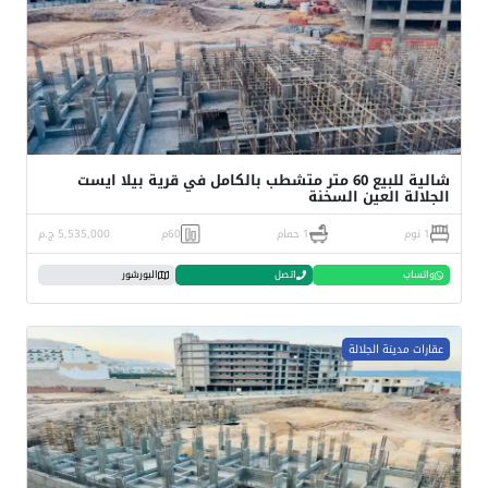
شالية للبيع 60 متر متشطب بالكامل في قرية بيلا ايست
الجلالة العين السخنة
1 نوم
1 حمام
60م
5,535,000 ج.م
واتساب
اتصل
البورشور
عقارات مدينة الجلالة