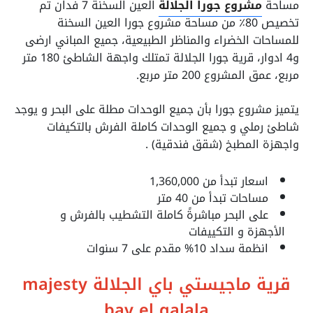
مساحة
مشروع جورا الجلالة
العين السخنة 7 فدان تم
تخصيص 80٪ من مساحة مشروع جورا العين السخنة
للمساحات الخضراء والمناظر الطبيعية، جميع المباني ارضى
و4 ادوار، قرية جورا الجلالة تمتلك واجهة الشاطئ 180 متر
مربع، عمق المشروع 200 متر مربع.
يتميز مشروع جورا بأن جميع الوحدات مطلة على البحر و يوجد
شاطئ رملي و جميع الوحدات كاملة الفرش بالتكيفات
واجهزة المطبخ (شقق فندقية) .
اسعار تبدأ من 1,360,000
مساحات تبدأ من 40 متر
على البحر مباشرةً كاملة التشطيب بالفرش و
الأجهزة و التكييفات
انظمة سداد 10% مقدم على 7 سنوات
قرية ماجيستي باي الجلالة majesty
bay el galala