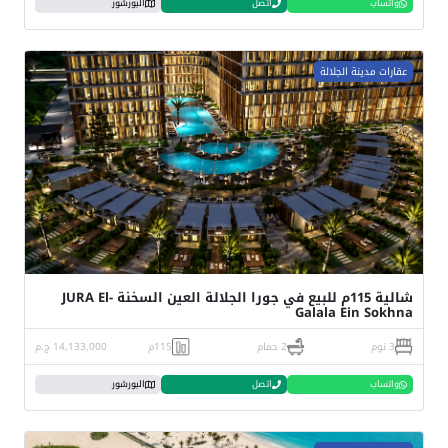
واتساب
اتصل
البورشور
عقارات مدينة الجلالة
شالية 115م للبيع في جورا الجلالة العين السخنة JURA El-
Galala Ein Sokhna
3 نوم
2 حمام
115م
14,133,000 ج.م
واتساب
اتصل
البورشور