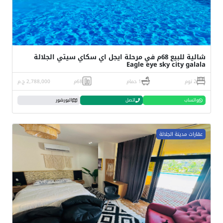
شالية للبيع 68م في مرحلة ايجل اي سكاي سيتي الجلالة
Eagle eye sky city galala
2 نوم
1 حمام
68م
2,788,000 ج.م
واتساب
اتصل
البورشور
عقارات مدينة الجلالة