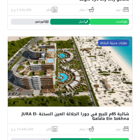
2 نوم
1 حمام
86م
3,526,000 ج.م
واتساب
اتصل
البورشور
عقارات مدينة الجلالة
شالية 85م للبيع في جورا الجلالة العين السخنة JURA El-
Galala Ein Sokhna
2 نوم
1 حمام
85م
10,446,000 ج.م