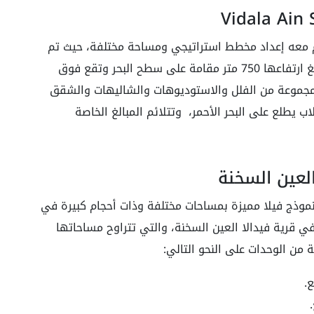
زم معه إعداد مخطط استراتيجي ومساحة مختلفة، حيث تم
إعداد المشروع على مساحة تصل 56 فدان، ويبلغ ارتفاعها 750 متر مقامة على سطح البحر وتقع فوق
 مجموعة من الفلل والاستوديوهات والشاليهات والشقق
ب يطلع على البحر الأحمر، وتتلائم المبالغ الخاصة
لعين السخنة
وذج فيلا مميزة بمساحات مختلفة وذات أحجام كبيرة في
ي قرية فيدالا العين السخنة، والتي تتراوح مساحاتها