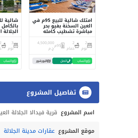
امتلك شالية للبيع 95م في
العين السخنة بفيو بحر
بالكامل 
مباشرة تشطيب كامله
الجلالة 
2
3
4,500,000
2
2
95م
نوم
حمام
ج.م
نوم
ح
واتساب
اتصل
البورشور
واتساب
تفاصيل المشروع
اسم المشروع
قرية فيدالا الجلالة الع
موقع المشروع
عقارات مدينة الجلالة