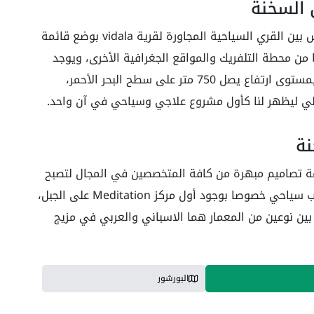
ن السخنة
عملت شركه بتر هاوس على رفع مستوى التنافس بين القري السياحية المجاورة لقرية vidala بوضع قائمة
من محطة التلفريك والمواقع الجغرافية الأخرى، ويوجد
المشروع بالقرب من موقع فريد وهضبة الجلالة بمستوى ارتفاع يصل 750 متر على سطح البحر الأحمر،
ي ليظهر لنا كأول مشروع علاجي وسياحي في آن واحد.
نة
تصاميم مبهرة من كافة المتخصصين في المجال لتصبح
مختلفة عن غيرها من القرى المجاورة ومصدر جذب سياحي خصوصا بوجود أول مركز Meditation على الجبل،
 نوعين من المعمار هما الاسباني والعربي في مزيج
البورشور