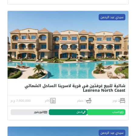
سيدي عبد الرحمن
شالية للبيع غرفتين في قرية لاسرينا الساحل الشمالي
Lasirena North Coast
2 نوم
1 حمام
90م
7,900,000 ج.م
واتساب
اتصل
البورشور
سيدي عبد الرحمن