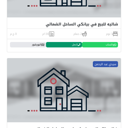
شاليه للبيع في بيانكي الساحل الشمالي
3 نوم
2 حمام
130م
0 ج.م
واتساب
اتصل
البورشور
سيدي عبد الرحمن