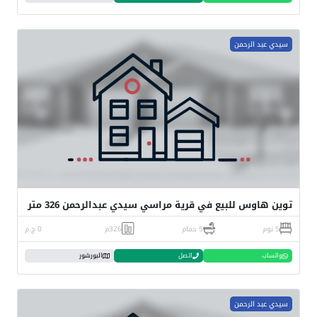
سيدي عبد الرحمن
توين هاوس للبيع في قرية مراسي سيدي عبدالرحمن 326 متر
5 نوم
5 حمام
326م
0 ج.م
واتساب
اتصل
البورشور
سيدي عبد الرحمن