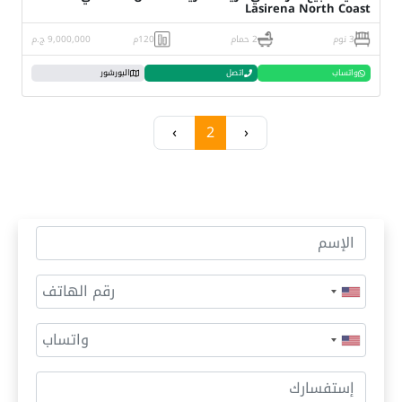
Lasirena North Coast
3 نوم
2 حمام
120م
9,000,000 ج.م
واتساب
اتصل
البورشور
›
2
‹