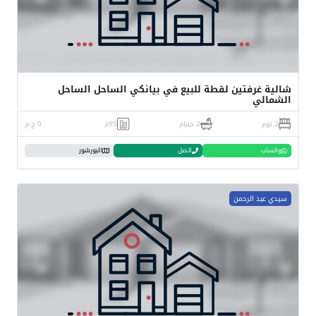
شالية غرفتين لقطة للبيع في بيانكي الساحل الساحل
الشمالي
2 نوم
2 حمام
95م
0 ج.م
واتساب
اتصل
البورشور
سيدي عبد الرحمن