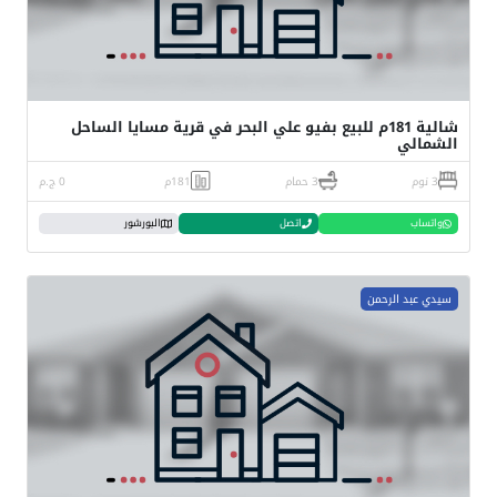
شالية 181م للبيع بفيو علي البحر في قرية مسايا الساحل
الشمالي
3 نوم
3 حمام
181م
0 ج.م
واتساب
اتصل
البورشور
سيدي عبد الرحمن