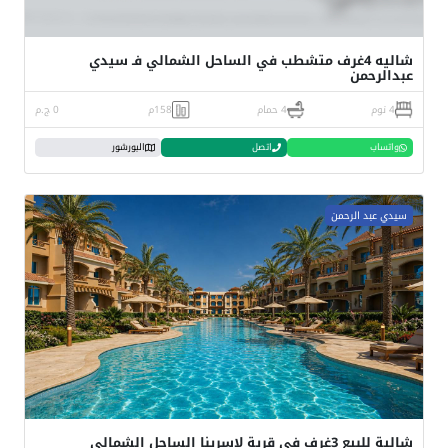
شاليه 4غرف متشطب في الساحل الشمالي فـ سيدي
عبدالرحمن
4 نوم
4 حمام
158م
0 ج.م
واتساب
اتصل
البورشور
سيدي عبد الرحمن
شالية للبيع 3غرف في قرية لاسرينا الساحل الشمالي