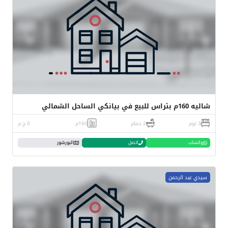
شاليه 160م بتراس للبيع في بيانكي الساحل الشمالي
3 نوم
2 حمام
160م
0 ج.م
واتساب
اتصل
البورشور
سيدي عبد الرحمن