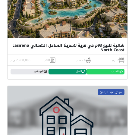
شالية للبيع 93م في قرية لاسرينا الساحل الشمالي Lasirena
North Coast
2 نوم
1 حمام
90م
7,900,000 ج.م
واتساب
اتصل
البورشور
سيدي عبد الرحمن