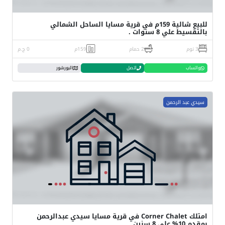
للبيع شالية 159م في قرية مسايا الساحل الشمالي
بالتقسيط علي 8 سنوات .
3 نوم
2 حمام
159م
0 ج.م
واتساب
اتصل
البورشور
سيدي عبد الرحمن
امتلك Corner Chalet في قرية مسايا سيدي عبدالرحمن
بمقدم 10% علي 8 سنين