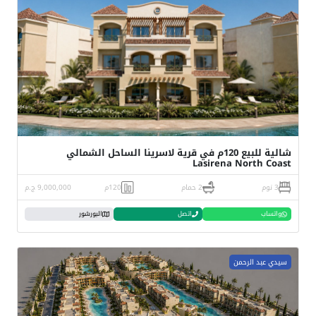
شالية للبيع 120م في قرية لاسرينا الساحل الشمالي
Lasirena North Coast
3 نوم
2 حمام
120م
9,000,000 ج.م
واتساب
اتصل
البورشور
سيدي عبد الرحمن