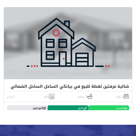
شالية غرفتين لقطة للبيع في بيانكي الساحل الساحل الشمالي
2 نوم
2 حمام
95م
0 ج.م
واتساب
اتصل
البورشور