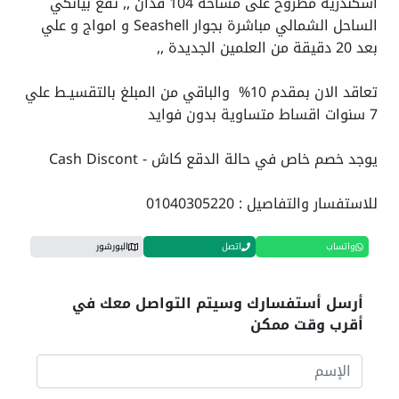
اسكندرية مطروح على مساحة 104 فدان ,, تقع بيانكي
الساحل الشمالي مباشرة بجوار Seashell و امواج و علي
بعد 20 دقيقة من العلمين الجديدة ,,
تعاقد الان بمقدم 10% والباقي من المبلغ بالتقسيـط علي
7 سنوات اقساط متساوية بدون فوايد
يوجد خصم خاص في حالة الدقع كاش - Cash Discont
للاستفسار والتفاصيل : 01040305220
واتساب
اتصل
البورشور
أرسل أستفسارك وسيتم التواصل معك في
أقرب وقت ممكن