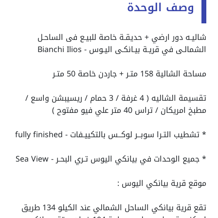
وصف الوحدة
شاليـه دور ارضي + حديقـة خاصة للبيـع فى الساحـل
الشمالـى في قريـة بيـانكـى اليـوس - Bianchi Ilios
مساحة الشالية 158 متـر + جاردن خاصة 50 متـر
تقسيمة الشاليه ( 4 غرفة / 3 حمام / ريسيبشن واسع /
مطبخ امريكان / تراس 40 متر علي فيو مفتوح )
* تشطيب التـرا سوبــر لوكــس بالتكييـفات - fully finished
* جميع الوحدات في بيانكي اليوس تـري البحـر - Sea View
موقع قرية بيانكي اليوس :
تقع قرية بيانكي الساحل الشمالي عند الكيلو 134 طريق