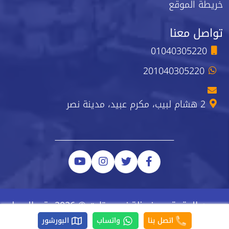
خريطة الموقع
تواصل معنا
01040305220
201040305220
2 هشام لبيب، مكرم عبيد، مدينة نصر
جميع الحقوق محفوظة نيو ستارت © 2026 رقم السجل
الضريبي 223-743-723
اتصل بنا
واتساب
البورشور