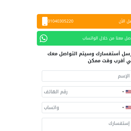
ل الأن
01040305220
صل معنا من خلال الواتساب
سل أستفسارك وسيتم التواصل معك
 أقرب وقت ممكن