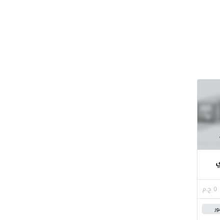
ي
0 ج.م
ور