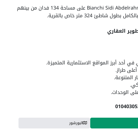
تم تصميم منتجع بيانكي سيدي عبد الرحمن Bianchi Sidi Abdelrahman على مساحة 134 فدان من بينهم
طوير العقاري
ي أحد أبرز المواقع الاستثمارية المتميزة.
على طراز.
 المتنوعة.
كي.
لى الوحدات.
البورشور