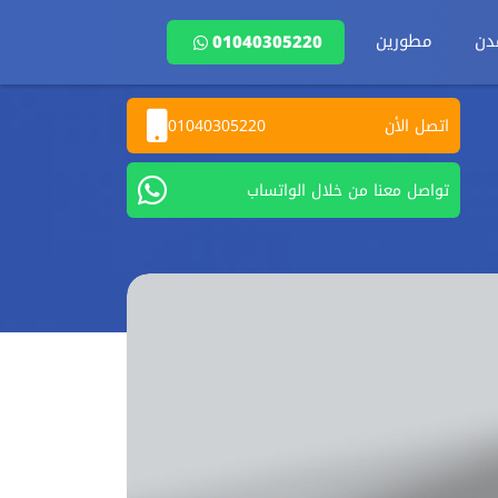
دن
مطورين
01040305220
اتصل الأن
01040305220
تواصل معنا من خلال الواتساب