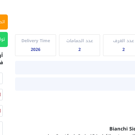
اتص
توا
عدد الغرف
عدد الحمامات
Delivery Time
2026
2
2
أر
في