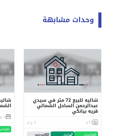
وحدات مشابهة
شاليه للبيع 72 متر في سيدي
شاليه
عبدالرحمن الساحل الشمالي
الشم
قريه بيانكي
3 نوم
72م
0 ج.م
واتس
واتساب
اتصل
البورشور