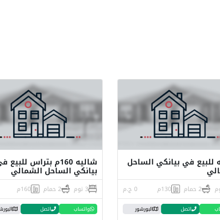
 للبيع في بيانكي الساحل
شاليه 160م بتراس للبيع ف
الي
بيانكي الساحل الشمالي
2 حمام
130م
0 ج.م
3 نوم
2 حمام
160م
اب
اتصل
البورشور
واتساب
اتصل
البورش