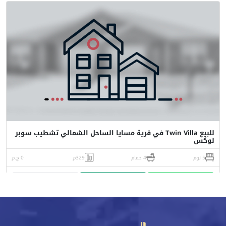
للبيع Twin Villa في قرية مسايا الساحل الشمالي تشطيب سوبر
لوكس
5 نوم
4 حمام
329م
0 ج.م
واتساب
اتصل
البورشور