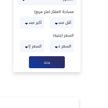
مساحة العقار (متر مربع)
السعر (جنيه)
بحث