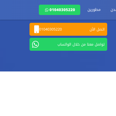
دن
مطورين
01040305220
اتصل الأن
01040305220
تواصل معنا من خلال الواتساب