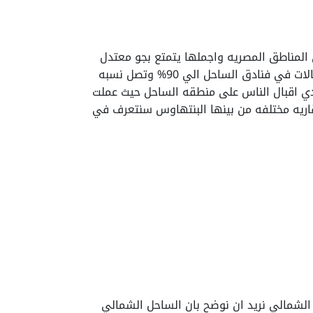
المناطق المصريه واجملها يتمتع بجو معتدل
طوال العام ومناظر طبيعيه خلابه تجذب ملايين الزورا لها سنويا حيث وفقا لتقارير الصادره فانه ارتفعت نسبه الاشغالات في فنادق الساحل الي 90% وتصل نسبه
ن هذا ما مدي اقبال الناس على منطقه الساحل حيث عملت
قاريه مختلفه من بينها البنتهاوس سنتعرف في
الشمالي نريد ان نوضح بان الساحل الشمالي