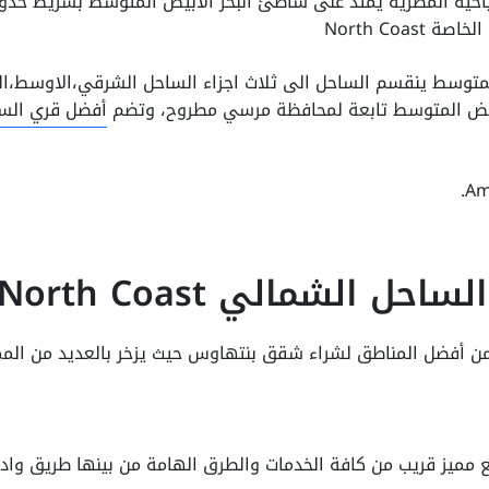
ية يمتد على شاطئ البحر الأبيض المتوسط بشريط حدودي يبلغ 1050 وإذا كنت 
North Coas
لمتوسط ينقسم الساحل الى ثلاث اجزاء الساحل الشرقي،الاوسط،ال
يض المتوسط تابعة لمحافظة مرسي مطروح، وتضم
أفضل قري الس
 الشمالي North Coast
ن أفضل المناطق لشراء شقق بنتهاوس حيث يزخر بالعديد من الممي
 مميز قريب من كافة الخدمات والطرق الهامة من بينها طريق وادي