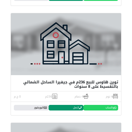
توين هاوس للبيع 236م في جيفيرا الساحل الشمالي
بالتقسيط على 8 سنوات
4 نوم
4 حمام
236م
0 ج.م
واتساب
اتصل
البورشور