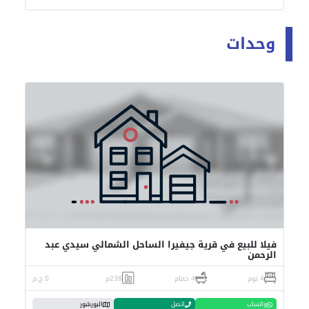
وحدات
فيلا للبيع في قرية جيفيرا الساحل الشمالي سيدي عبد
الرحمن
4 نوم
4 حمام
238م
0 ج.م
واتساب
اتصل
البورشور