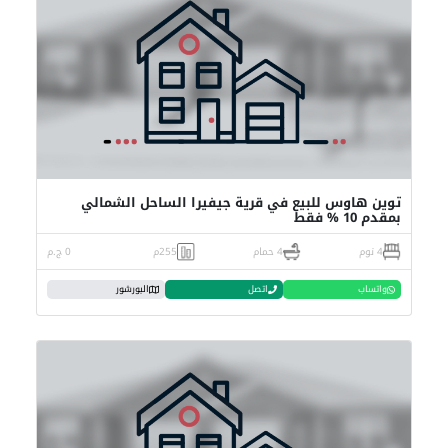
توين هاوس للبيع في قرية جيفيرا الساحل الشمالي
بمقدم 10 % فقط
4 نوم
4 حمام
255م
0 ج.م
واتساب
اتصل
البورشور