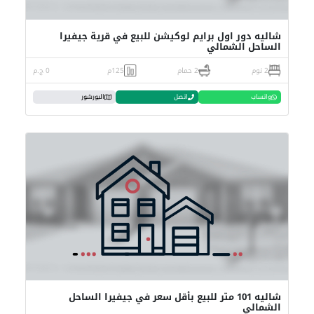
شاليه دور اول برايم لوكيشن للبيع في قرية جيفيرا
الساحل الشمالي
2 نوم
2 حمام
125م
0 ج.م
واتساب
اتصل
البورشور
شاليه 101 متر للبيع بأقل سعر في جيفيرا الساحل
الشمالي