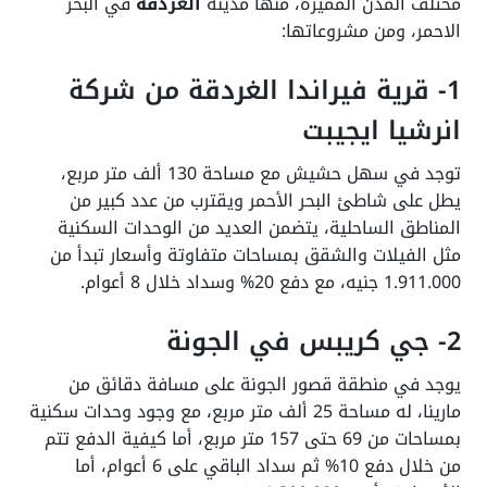
مختلف المدن المميزة، منها مدينة
الغردقة
في البحر
الاحمر، ومن مشروعاتها:
1- قرية فيراندا الغردقة من شركة
انرشيا ايجيبت
توجد في سهل حشيش مع مساحة 130 ألف متر مربع،
يطل على شاطئ البحر الأحمر ويقترب من عدد كبير من
المناطق الساحلية، يتضمن العديد من الوحدات السكنية
مثل الفيلات والشقق بمساحات متفاوتة وأسعار تبدأ من
1.911.000 جنيه، مع دفع 20% وسداد خلال 8 أعوام.
2- جي كريبس في الجونة
يوجد في منطقة قصور الجونة على مسافة دقائق من
مارينا، له مساحة 25 ألف متر مربع، مع وجود وحدات سكنية
بمساحات من 69 حتى 157 متر مربع، أما كيفية الدفع تتم
من خلال دفع 10% ثم سداد الباقي على 6 أعوام، أما