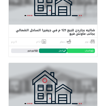
شاليه بجاردن للبيع 121 م في جيفيرا الساحل الشمالي
بجانب ماونتن فيو
2 نوم
2 حمام
121م
0 ج.م
واتساب
اتصل
البورشور