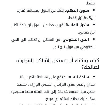
فقط.
سوق الذهب:
يَبعُد عن المول بمسافة تقارب
ال5 دقائق فقط.
فندق الماسة:
قريب جدا من المول لن يآخذ اكثر
من دقائق.
الحي الحكومي:
من السهل ان تذهب الى الحي
الحكومي من مول تاج تاور.
كيف يمكنك أن تستغل الأماكن المجاورة
لصالحك؟
ساحة الشعب:
يقع على مساحة تقدر ب 16
فدان وتضم مبنى البرلمان ،مجلس الوزراء ، مسجد
مصر، فإذا قدمت خدمات إلى تلك الفئة فقط فسيعود
هذا عليك بعائد استثماري مربح.