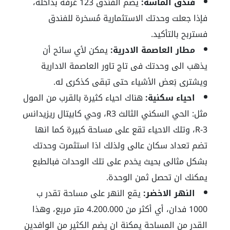
فندق الماسة:
يضم الفندق 123 غرفة بداخله،
فإذا جعلت وحدتك الاستثمارية مُسخرة للفندق
فستربح بالتأكيد.
مطار العاصمة الادرية:
يمكن لأي سائح أن
يذهب الى وحدتك فى تاج تاور العاصمة الادارية
ويشترى بَعض الأشياء حتى تبقى كذكرى له.
احياء سكنية:
هناك احياء كثيرة بالقرب من المول
مثل: الحي السكني الثالث R3، وحي كابيتال ريزيدانس
R-3، وتلك الاحياء تقع على مساحة كبيرة كما انها
تضم تعداد سكان عالى ولذلك اذا استثمرت وحدتك
بشكل مثالى بحيث يخدم على تلك الوحدات فبالطبع
يمكنك ان تحصل ثمن الوحدة.
النهر الاخضر:
يقع النهر على مساحة تقدر ب
1000 فدان، أي أكثر من 4.200.000 متر مربع، وهذا
القدر من المساحة يمكنة ان يضم الكثير من الوافدين