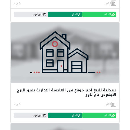
99م
0 ج.م
واتساب
اتصل
البورشور
صيدلية للبيع أميز موقع في العاصمة الادارية بفيو البرج
الايقوني تاج تاور
99م
0 ج.م
واتساب
اتصل
البورشور