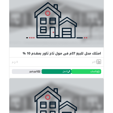
امتلك محل للبيع 37م في مول تاج تاور بمقدم 10 %
37م
0 ج.م
واتساب
اتصل
البورشور