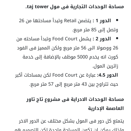
مساحة الوحدات التجارية فى مول taj tower.
الدور 1 :
يتضمن Retail وتبدأ مساحتها من 26
وتصل إلى 85 متر مربع.
الدور 2 :
يشمل Food Court وتبدأ مساحته من
26 ووصولا الى 56 متر مربع ولكن المميز فى الفود
كورت انه يخدم 5000 موظف بالإضافة إلى خدمة
زائرين المول.
الدور 4،5:
عبارة عن Food Court لكن بمساحات أكبر
حيث تتراوح بين 43 متر مربع إلى 57 متر مربع.
مساحة الوحدات الادراية فى مشروع تاج تاور
العاصمة الإدارية
يتمتع كل دور فى المول بشكل مختلف عن الدور الاخر
ولذلك يمكن ان تكون المساحة واحدة لكن التصميم هو