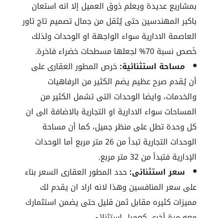
بمشاريع عديدة ويعلم ذوق العميل إلا انه استعان
باكبر المهندسين حتى يُثقل من جمال تصميم تاج تاور
العاصمة الادارية سواء الواجهة او الوحدات ولذلك
خَصص نسبة 70% لجعلها مسطحات خضراء فاخرة.
مساحة استثنائية:
حَرص المطور العقارى على
أن يُقدم صرح عظيم يضم الكثير من الرفاهيات
والخدمات، وايضا الوحدات التى تشمل الكثير من
المساحات سواء الادارية او التجارية بالاضافة الى ان
كل وحدة تطل على منظر جميل، كما أن مساحة
الوحدات التجارية تبدأ من 26 متر مربع أما الوحدات
الإدارية فتبدأ من 32 متر مربع.
سعر استثنائى:
حدد المطور العقارى السعر بناء
على سعر المنافسين وهذا لانه اراد ان يقدم لك
مميزات كثيره مقابل ثمن قليل حتى يضمن استثمارك
معه مرة أخرى كعميل استثنائي.