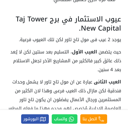
عيوب الاستثمار في برج Taj Tower
New Capital.
يوجد 2 عيب فى مول تاج تاور لكن تلك العيوب فرعية.
حيث يتضمن
العيب الأول
، التسليم بعد سنتين لكن لا يُعد
ذلك عائق كبير فالكثير من المشاريع الآخر تجعل الاستلام
بعد 4 سنين.
العيب الثانى
عبارة عن ان مول تاج تاور لا يشمل وحدات
فندقية لكن مازال ذلك العيب فرعى وهذا لان الكثير من
المستثمرين ورجال الأعمال يفضلون ان يكون تاج تاور
العاصمة الادارية مُخصص لهم وحده وهذا ما فعله المطور
العقارى حيث خَصص أدوار متعددة للوحدات الادارية فقط.
اتصل بنا
واتساب
البورشور