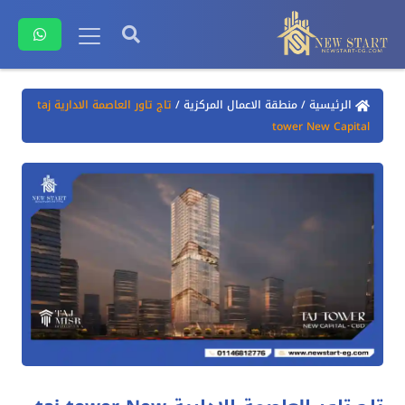
الرئيسية
/
منطقة الاعمال المركزية
/
تاج تاور العاصمة الادارية taj
tower New Capital