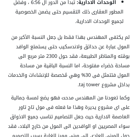
الوحدات الادارية:
تبدأ من الدور ال 6:56 ، وفضل
المطور العقارى ذلك التقسيم حتى يضمن الخصوصية
لجميع الوحدات الادارية.
لم يكتفى المهندس بهذا فقط بل جعل النسبة الأكبر من
المول عبارة عن حدائق ولاندسكيب حتى يستمتع الوافد
بوقته والمناظر الطبيعة، فقد حول 2300 متر مربع الى
مساحة خضراء مفتوحة، اما النسبة الباقية من مساحة
المول فتتمثل فى 30% وهي مُخصصة للإنشاءات والخدمات
بداخل مشروع taj tower.
وكما تعودنا من المهندس مدحت فهو يضع لمسة جمالية
على اى مشروع يديرة وهذا ما فعله فى مول تاج تاور
العاصمة الادارية حيث جعل التصاميم تناسب جميع الاذواق
سواء المصريين او الوافدين الى المول من خارج البلاد، فقد
حول المبنى العادى الى مبنى مميز للغاية بسبب التصميم