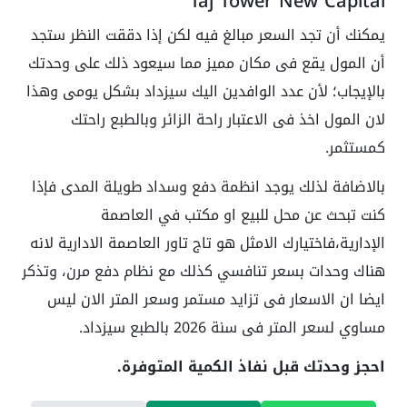
Taj Tower New Capital
يمكنك أن تجد السعر مبالغ فيه لكن إذا دققت النظر ستجد
أن المول يقع فى مكان مميز مما سيعود ذلك على وحدتك
بالإيجاب؛ لأن عدد الوافدين اليك سيزداد بشكل يومى وهذا
لان المول اخذ فى الاعتبار راحة الزائر وبالطبع راحتك
كمستثمر.
بالاضافة لذلك يوجد انظمة دفع وسداد طويلة المدى فإذا
كنت تبحث عن محل للبيع او مكتب في العاصمة
الإدارية،فاختيارك الامثل هو تاج تاور العاصمة الادارية لانه
هناك وحدات بسعر تنافسي كذلك مع نظام دفع مرن، وتذكر
ايضا ان الاسعار فى تزايد مستمر وسعر المتر الان ليس
مساوي لسعر المتر فى سنة 2026 بالطبع سيزداد.
احجز وحدتك قبل نفاذ الكمية المتوفرة.