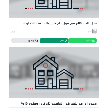
محل للبيع 80م في مول تاج تاور بالعاصمة الادارية
80م
0 ج.م
واتساب
اتصل
البورشور
وحده اداريه للبيع في العاصمه تاج تاور بمقدم 10%