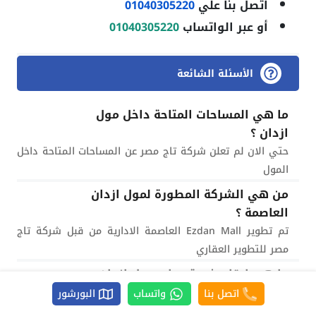
اتصل بنا علي
01040305220
أو عبر الواتساب
01040305220
الأسئلة الشائعة
ما هي المساحات المتاحة داخل مول
ازدان ؟
حتي الان لم تعلن شركة تاج مصر عن المساحات المتاحة داخل
المول
من هي الشركة المطورة لمول ازدان
العاصمة ؟
تم تطوير Ezdan Mall العاصمة الادارية من قبل شركة تاج
مصر للتطوير العقاري
ما هي ارقام خدمة عملاء مول ازدان
العاصمة الادارية ؟
اتصل بنا
واتساب
البورشور
لمزيد من التفاصيل حول الاسعار وانظمة سداد مشروع مول