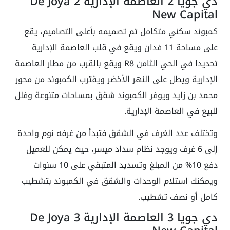
دي جويا 2 العاصمة الإدارية De Joya 2
New Capital
كمبوند سكني متكامل تم تصميمه بأعلى التصاميم، يقع
على مساحة 11 فدان ويقع في قلب العاصمة الإدارية
تحديدا في الحي الثامن R8 ويقع بالقرب من مطار العاصمة
الإدارية ويطل على النهر الأخضر ويقترب الكمبوند من محور
محمد بن زايد ويوفر الكمبوند شقق بمساحات متنوعة وفلل
للبيع في العاصمة الإدارية.
وتختلف عدد الغرف في الشقق فتبدأ من غرفه نوم واحدة
إلى 6 غرف ويوجد نظام سداد ميسر، حيث يمكن للعميل
دفع 10% من المبلغ وتسديد المتبقي على 10 سنوات
ويمكنك استلام الوحدات والشقق في الكمبوند بتشطيب
كامل أو نصف تشطيب.
دي جويا 3 العاصمة الإدارية De Joya 3