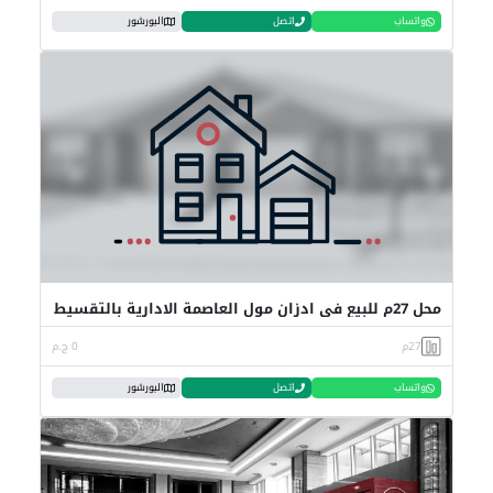
واتساب
اتصل
البورشور
محل 27م للبيع في ادزان مول العاصمة الادارية بالتقسيط
27م
0 ج.م
واتساب
اتصل
البورشور