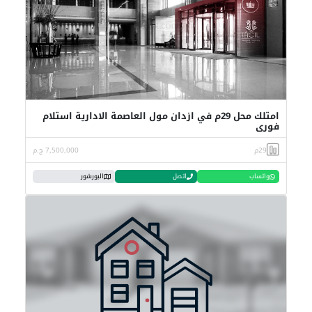
امتلك محل 29م في ازدان مول العاصمة الادارية استلام
فوري
29م
7,500,000 ج.م
واتساب
اتصل
البورشور