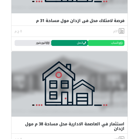
فرصة لامتلاك محل في ازدان مول مساحة 31 م
31م
0 ج.م
واتساب
اتصل
البورشور
استثمار في العاصمة الادارية محل مساحة 38 م مول
ازدان