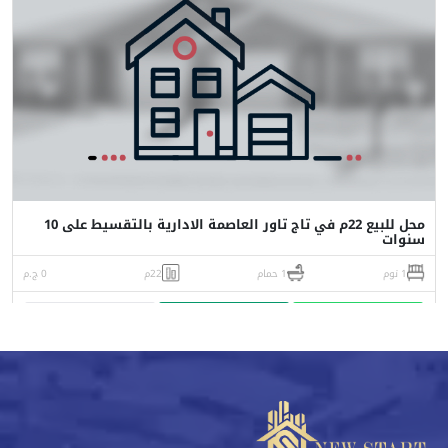
محل للبيع 22م في تاج تاور العاصمة الادارية بالتقسيط على 10
سنوات
1 نوم
1 حمام
22م
0 ج.م
واتساب
اتصل
البورشور