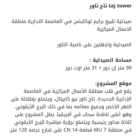
taj tower تاج تاور
صيدلية للبيع برايم لوكايشن في العاصمة الادارية منطقة
الاعمال المركزية
الصيدلية واجهتين على ناصية التاور
مساحة الصيدلية :
99 متر إن دور + 31 متر اوت دور
موقع المشروع:
يقع في قلب منطقة الأعمال المركزية في العاصمة
الإدارية الجديدة، تاج تاور نيو كابيتال، ويتمتع بإطلالة على
النهر الأخضر وجميع معالمه بما في ذلك البرج الأيقوني،
وهو أعلى ناطحة سحاب في أفريقيا. يطل المشروع على
ثلاثة محاور رئيسية ويتمتع برؤية مباشرة للبرج الأيقوني
في منطقة MU 7 قطعة CN 14 على شارع عرضه 120 متر.