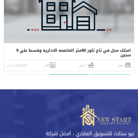
امتلك محل في تاج تاور 80متر العاصمه الاداريه وقسط علي 9
سنين
1 نوم
1 حمام
80م
1,040,000 ج.م
واتساب
اتصل
البورشور
نيو ستارت للتسويق العقاري ، أفضل شركة