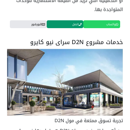
أو التكميلية التي تزيد من القيمة الاستثمارية للوحدات
المتواجدة بها.
واتساب
اتصل
البورشور
خدمات مشروع D2N سراي نيو كايرو
تجربة تسوق ممتعة في مول D2N