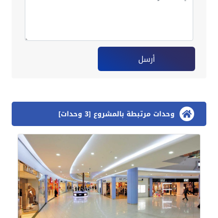
أرسل
وحدات مرتبطة بالمشروع [3 وحدات]