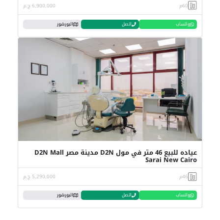
60م
6,900,000 ج.م
واتساب
اتصل
البورشور
عياده للبيع 46 متر في مول D2N مدينة مصر D2N Mall
Sarai New Cairo
46م
5,290,000 ج.م
واتساب
اتصل
البورشور