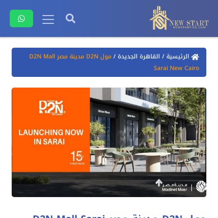
الرئيسية
/
القاهرة الجديدة
/
مول D2N مدينة مصر D2N Mall
Sarai New Cairo