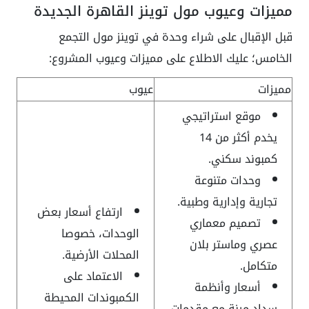
مميزات وعيوب مول توينز القاهرة الجديدة
قبل الإقبال على شراء وحدة في توينز مول التجمع
الخامس؛ عليك الاطلاع على مميزات وعيوب المشروع:
مميزات
عيوب
موقع استراتيجي
يخدم أكثر من 14
كمبوند سكني.
وحدات متنوعة
تجارية وإدارية وطبية.
ارتفاع أسعار بعض
تصميم معماري
الوحدات، خصوصا
عصري وماستر بلان
المحلات الأرضية.
متكامل.
الاعتماد على
أسعار وأنظمة
الكمبوندات المحيطة
سداد مرنة مع مقدمات