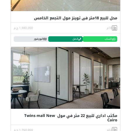
محل للبيع 18متر في توينز مول التجمع الخامس
18م
1,980,000 ج.م
واتساب
اتصل
البورشور
مكتب اداري للبيع 22 متر في مول Twins mall New
Cairo
22م
1,760,000 ج.م