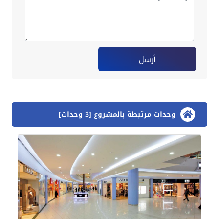
أرسل
وحدات مرتبطة بالمشروع [3 وحدات]