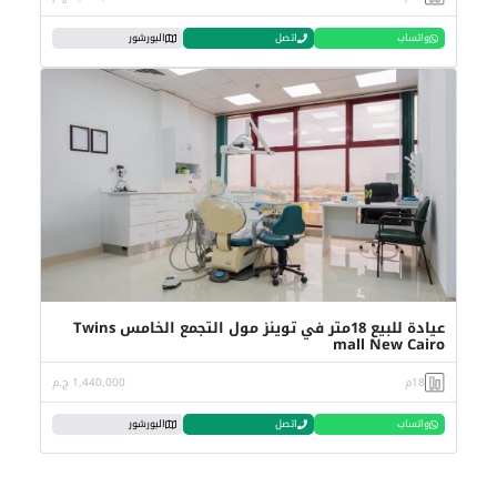
واتساب
اتصل
البورشور
عيادة للبيع 18متر في توينز مول التجمع الخامس Twins
mall New Cairo
18م
1,440,000 ج.م
واتساب
اتصل
البورشور