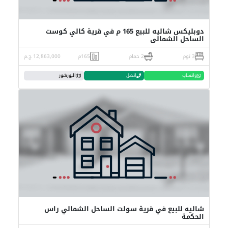
دوبليكس شاليه للبيع 165 م في قرية كالي كوست
الساحل الشمالي
3 نوم
2 حمام
165م
12,863,000 ج.م
واتساب
اتصل
البورشور
شاليه للبيع في قرية سولت الساحل الشمالي راس
الحكمة