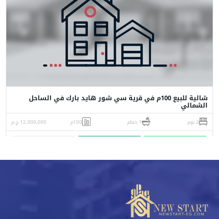
شالية للبيع 100م في قرية سي شور هايد بارك في الساحل
الشمالي
2 نوم
1 حمام
100م
12,000,000 ج.م
واتساب
اتصل
البورشور