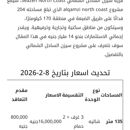
قرية سيزن الساحل الشمالي Seazen North Coast، سيقع
مشروع
alqamzi north coast
الذي تبلغ مساحته 204
فدانًا على طريق الضبعة في منطقة 170 كيلومترًا،
وسيتكون من مناطق سكنية وتجارية وترفيهية. ويقدر
إجمالي الاستثمارات بنحو 14 مليار جنيه في هذا المقال
سوف نتعرف على
مشروع سيزن الساحل الشمالي
بالتفصيل.
تحديث اسعار بتاريخ 8-2-2026
ال
نوع
مقدم
المساحات
التقسيمة
الاسعار
ريع
الوحدة
التعاقد
سن
3 غرف + 2
800,000
100
135 متر
شاليه
16,000,000جنيه
حمام
جنيه
الف