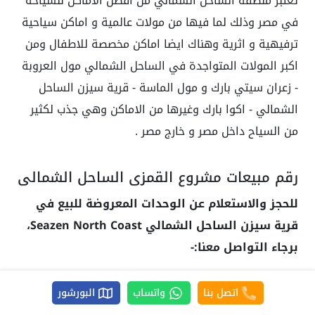
تعتبر منطقة الساحل الشمالي من افضل الاماكن للسياحة
في مصر وذلك لما فيها من مولات عالمية و اماكن سياحية
ترفيهية و اثرية وهناك ايضا اماكن مخصصة للاطفال ومن
اكبر المولات المتواجدة في الساحل الشمالي مول العروبة
- زعران سيتي بارك و مول الماسة - قرية سيزن الساحل
الشمالي - اكوا بارك وغيرها من الاماكن وهي جذب لكثير
من السياح داخل مصر و خارج مصر .
رقم مبيعات مشروع القمزي الساحل الشمالي
للحجز والاستعلام عن الوحدات المعروضة للبيع في
قرية سيزن الساحل الشمالي Seazen North Coast،
برجاء التواصل معنا:-
اتصل بنا علي
01040305220
اتصل بنا
واتساب
البورشور
أو عبر الواتساب
01040305220