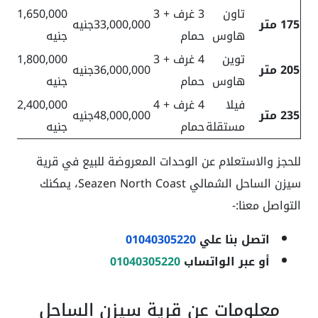
تاون
3 غرف + 3
1,650,000
100
175 متر
33,000,000جنيه
هاوس
حمام
جنيه
الف
توين
4 غرف + 3
1,800,000
000
205 متر
36,000,000جنيه
هاوس
حمام
جنيه
جني
فيلا
4 غرف + 4
2,400,000
000
235 متر
48,000,000جنيه
مستقلة
حمام
جنيه
جني
للحجز والاستعلام عن الوحدات المعروضة للبيع في قرية
سيزن الساحل الشمالي Seazen North Coast، يمكنك
التواصل معنا:-
اتصل بنا علي
01040305220
أو عبر الواتساب
01040305220
معلومات عن قرية سيزن الساحل