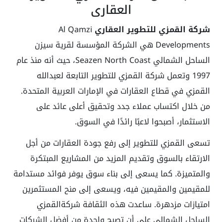
العقاري
شركة القمزي للتطوير العقاري
Al Qamzi
Developments هي الشركة المؤسسة لقرية سيزن
الساحل الشمالي Seazen North Coast، حيث أنه منذ عام
1997 وتعمل شركة القمزي للتطوير التابعة لعبدالله
القمزي في قطاع العقارات في الإمارات العربية المتحدة.
من خلال اكتساب عملاء جدد وتحقيق أعلى عائد على
الاستثمار، أصبحوا لاعبًا رائدًا في السوق.
تسعى القمزي للتطوير إلى رفع جودة العقارات من أجل
الارتقاء بالسوق وتقديم المزيد من المشاريع المبتكرة
والمتميزة. كما يسعى إلى بناء سوق يوفر فوائد مستدامة
للمقيمين والمقيمين فيه، ويسعى إلى منح المستثمرين
امتيازات مزدهرة. ساعدت هذه الثقافة شركة
القمزي
الساحل الشمالي
على أن تصبح واحدة من أفضل الشركات