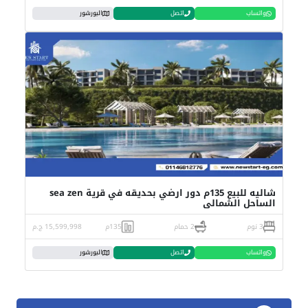
واتساب
اتصل
البورشور
شاليه للبيع 135م دور ارضي بحديقه في قرية sea zen
الساحل الشمالي
3 نوم
2 حمام
135م
15,599,998 ج.م
واتساب
اتصل
البورشور