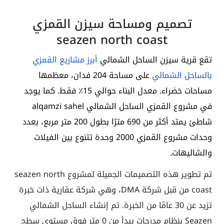
تصميم ومساحة سيزن القمزي
seazen north coast
تقع قرية سيزن الساحل الشمالي
أبرز مشاريع القمزي
بالساحل الشمالي
على مساحة 204 فدان، معظمها
مساحات خضراء. معدل البناء حوالي 15٪ فقط. كما يوجد
في مشروع
القمزي الساحل الشمالي
alqamzi sahel
شاطئ يمتد أكثر من 690 مترًا بطول 200 متر مربع، بعدد
وحدات مشروع القمزي 2000 وحدة تتنوع بين الفيلات
والشاليهات.
تم تطوير هذه التصميمات الجميلة لمشروع seazen north
coast من قبل شركة DMA، وهي شركة عقارية ذات خبرة
تزيد عن 30 عامًا من الخبرة. تم إنشاء الساحل الشمالي
Seazen بنظام مدرجات يبدأ من 0 متر فوق مستوى سطح