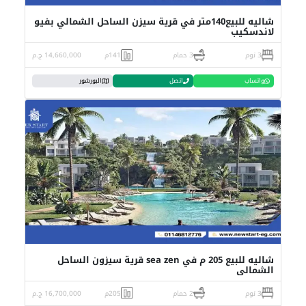
شاليه للبيع140متر في قرية سيزن الساحل الشمالي بفيو
لاندسكيب
3 نوم
3 حمام
141م
14,660,000 ج.م
واتساب
اتصل
البورشور
شاليه للبيع 205 م في sea zen قرية سيزون الساحل
الشمالي
3 نوم
2 حمام
205م
16,700,000 ج.م