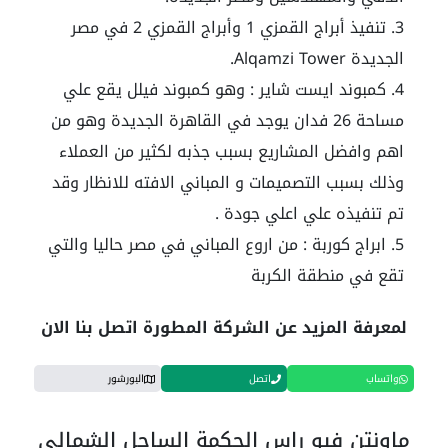
تنفيذ أبراج القمزي 1 وأبراج القمزي 2 في مصر
الجديدة Alqamzi Tower.
كمبوند ايست شاير : وهو كمبوند فيلل يقع علي
مساحة 26 فدان يوجد في القاهرة الجديدة وهو من
اهم وافضل المشاريع بسبب جذبه لكثير من العملاء
وذلك بسبب التصميمات و المباني الافته للانظار وقد
تم تنفيذه علي اعلي جودة .
ابراج كوربة : من اروع المباني في مصر حاليا والتي
تقع في منطقة الكربة
لمعرفة المزيد عن الشركة المطورة اتصل بنا الان
واتساب
اتصل
البورشور
ماونتن فيو راس الحكمة الساحل الشمالى