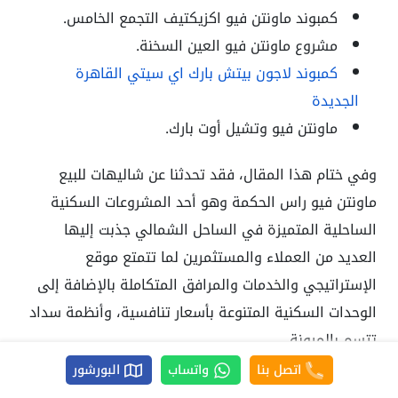
كمبوند ماونتن فيو اكزيكتيف التجمع الخامس.
مشروع ماونتن فيو العين السخنة.
كمبوند لاجون بيتش بارك اي سيتي القاهرة
الجديدة
ماونتن فيو وتشيل أوت بارك.
وفي ختام هذا المقال، فقد تحدثنا عن شاليهات للبيع
ماونتن فيو راس الحكمة وهو أحد المشروعات السكنية
الساحلية المتميزة في الساحل الشمالي جذبت إليها
العديد من العملاء والمستثمرين لما تتمتع موقع
الإستراتيجي والخدمات والمرافق المتكاملة بالإضافة إلى
الوحدات السكنية المتنوعة بأسعار تنافسية، وأنظمة سداد
تتسم بالمرونة.
اتصل بنا
واتساب
البورشور
للحجز والاستعلام عن الوحدات المعروضة للبيع في