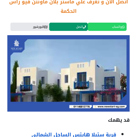
اتصل الان و تعرف علي ماستر بلان ماونتن فيو راس
الحكمة
واتساب
اتصل
البورشور
قد يهمك
قرية ستيلا هايتس الساحل الشمالي