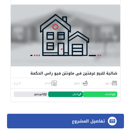
شالية للبيع غرفتين في ماونتن فيو راس الحكمة
2 نوم
1 حمام
120م
0 ج.م
واتساب
اتصل
البورشور
تفاصيل المشروع