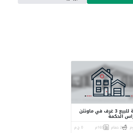
شالية للبيع 3 غرف في ماونتن
اس الحكمة
2 حمام
165م
0 ج.م