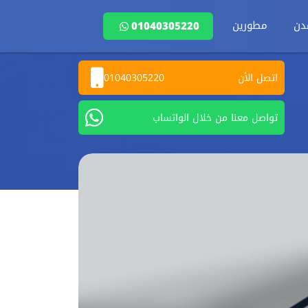
دن
مطورين
01040305220
اتصل الأن
01040305220
تواصل معنا من خلال الواتساب