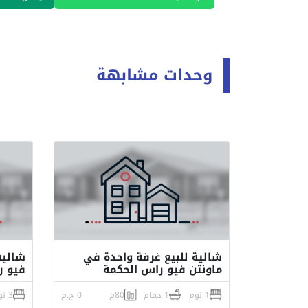
وحدات مشابهة
شالية للبيع غرفة واحدة في
ماونتن فيو راس الحكمة
فيو ر
1 نوم
1 حمام
80م
0 ج.م
3 نوم