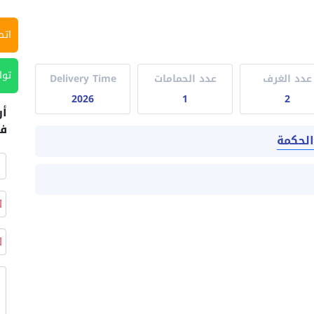
اتص
توا
عدد الغرف
عدد الحمامات
Delivery Time
2026
1
2
أر
في
الحكمة