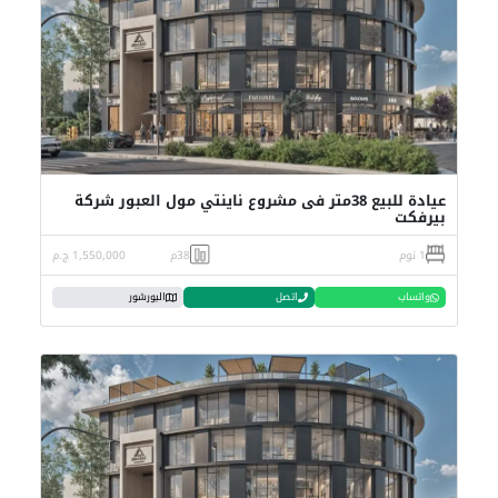
عيادة للبيع 38متر فى مشروع ناينتي مول العبور شركة
بيرفكت
1 نوم
38م
1,550,000 ج.م
واتساب
اتصل
البورشور