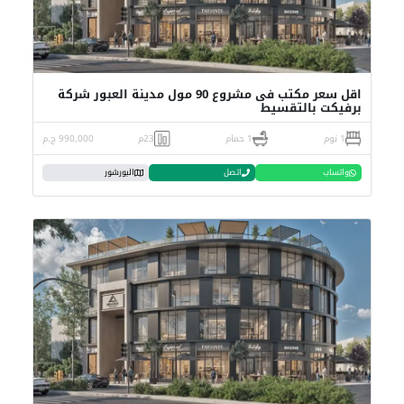
اقل سعر مكتب فى مشروع 90 مول مدينة العبور شركة
برفيكت بالتقسيط
1 نوم
1 حمام
23م
990,000 ج.م
واتساب
اتصل
البورشور