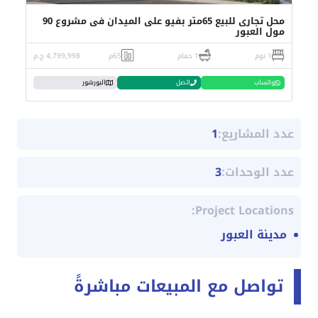
محل تجارى للبيع 65متر بفيو على الميدان فى مشروع 90
مول العبور
1 نوم
1 حمام
65م
4,799,998 ج.م
واتساب
اتصل
البورشور
عدد المشاريع:
1
عدد الوحدات:
3
Project Locations:
مدينة العبور
تواصل مع المبيعات مباشرةً