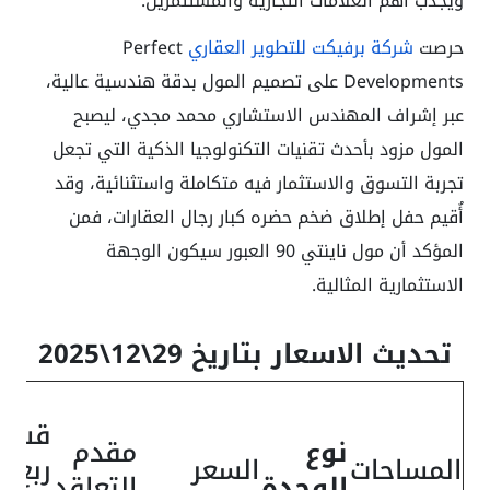
ويجذب أهم العلامات التجارية والمستثمرين.
حرصت
شركة برفيكت للتطوير العقاري
Perfect
Developments على تصميم المول بدقة هندسية عالية،
عبر إشراف المهندس الاستشاري محمد مجدي، ليصبح
المول مزود بأحدث تقنيات التكنولوجيا الذكية التي تجعل
تجربة التسوق والاستثمار فيه متكاملة واستثنائية، وقد
أُقيم حفل إطلاق ضخم حضره كبار رجال العقارات، فمن
المؤكد أن مول ناينتي 90 العبور سيكون الوجهة
الاستثمارية المثالية.
تحديث الاسعار بتاريخ 29\12\2025
قسط
نوع
مقدم
المساحات
السعر
ربع
الوحدة
التعاقد