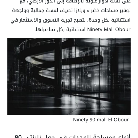
على ثلاثة أدوار علوية بالإضافة إلى الدور الأرضي، مع
توفير مساحات خضراء وبلازا تضيف لمسة جمالية وواجهة
استثنائية لكل وحدة، لتصبح تجربة التسوق والاستثمار في
Ninety Mall Obour استثنائية بكل تفاصيلها.
Ninety 90 mall El Obour
أنواع ومساحة الوحدات في مول ناينتي 90