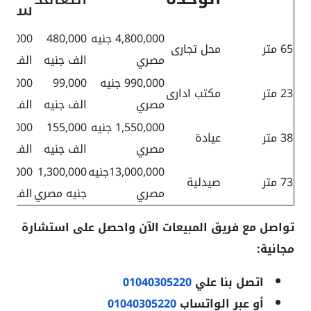
سنو
4,800,000 جنيه
480,000
70,000
65 متر
محل تجارى
مصري
الف جنيه
الف جني
990,000 جنيه
99,000
56,000
23 متر
مكتب ادارى
مصري
الف جنيه
الف جني
1,550,000 جنيه
155,000
87,000
38 متر
عيادة
مصري
الف جنيه
الف جني
13,000,000جنيه
1,300,000
15,000
73 متر
صيدلية
مصري
جنيه مصري
الف جني
تواصل مع فريق المبيعات الآن واحصل على استشارة
مجانية:
اتصل بنا علي
01040305220
أو عبر الواتساب
01040305220