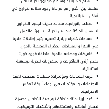
سلالم كهربائية وسلالم طوارئ: تجربة تنقل
سلسة بين الأدوار مع مراعاة وجود سلالم طوارئ في
أماكن استراتيجية.
مصاعد بانورامية: مصاعد حديثة لجميع الطوابق
لتسهيل الحركة وتحسين تجربة التسوق والعمل.
مساحات خضراء وبلازا: تصميم يتيح إطلالات خلابة
على البلازا والمساحات الخضراء المحيطة بالمول.
كافيهات ومطاعم عالمية: منطقة فوود كورت
تقدم أرقى المأكولات والمشروبات لتجربة ترفيهية
استثنائية.
غرف اجتماعات ومؤتمرات: مساحات مخصصة لعقد
الاجتماعات والمؤتمرات في أجواء أنيقة تعكس
الاحترافية.
كيدز إريا آمنة: منطقة ترفيهية للأطفال مجهزة
لضمان أمانهم واستمتاعهم بالأنشطة الترفيهية.