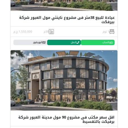
عيادة للبيع 38متر فى مشروع ناينتي مول العبور شركة
بيرفكت
1 نوم
38م
1,550,000 ج.م
واتساب
اتصل
البورشور
اقل سعر مكتب فى مشروع 90 مول مدينة العبور شركة
برفيكت بالتقسيط