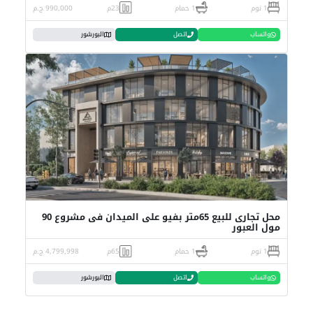
1 نوم
1 حمام
23م
990,000 ج.م
واتساب
اتصل
البورشور
محل تجارى للبيع 65متر بفيو على الميدان فى مشروع 90
مول العبور
1 نوم
1 حمام
65م
4,799,998 ج.م
واتساب
اتصل
البورشور