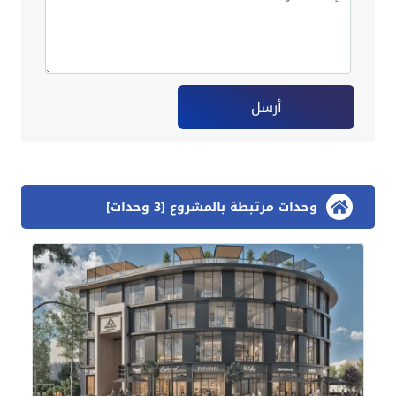
أرسل
وحدات مرتبطة بالمشروع [3 وحدات]