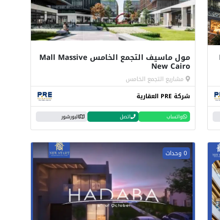
P
مول ماسيف التجمع الخامس Mall Massive
New Cairo
مشاريع التجمع الخامس
شركة PRE العقارية
واتساب
اتصل
البورشور
0 وحدات