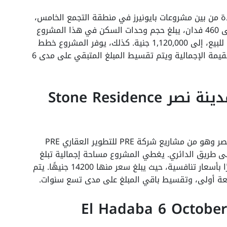
دة من بين مشروعات بايونيرز في منطقة التجمع الخامس،
حيث يتألف هذا المشروع خلال مساحات تمتد على 460 فدان، يبلغ حجم وحدات السكن في هذا المشروع
140 مترًا و تصل أسعار وحداته، التي يتم طرحها للبيع، إلى 1,120,000 جنية. كذلك، يوفر المشروع خطط
لأساليب التقسيط لعملائة، تدفع مبلغ 5% من القيمة الإجمالية ويتم تقسيط المبلغ المتبقي على مدى 6
كمبوند ستون ريزيدنس مدينة نصر Stone Residence
مشروع كمبوند ستون ريزيدنس يقع في مدينة نصر وهو من مشاريع شركة PRE للتطوير العقاري PRE
لجديدة على طريق الدائري. يغطي المشروع مساحة إجمالية تبلغ
450 فدانًا وتبدأ مساحة الشقق فيه من 128 مترًا بأسعار تنافسية، حيث يبلغ سعر منها 14200 جنيهًا. يتم
عة أولى، وتقسيط باقي المبلغ على مدى تسع سنوات.
كمبوند الهضبة 6 أكتوبر El Hadaba 6 October