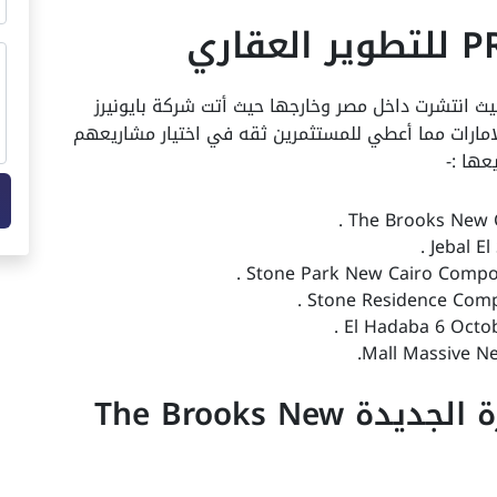
يث انتشرت داخل مصر وخارجها حيث أتت شركة بايونيرز
امارات مما أعطي للمستثمرين ثقه في اختيار مشاريعهم
كمبوند ذا بروكس القاهرة الجديدة The Brooks New