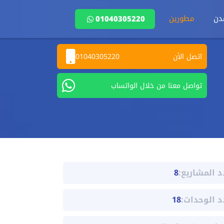
دن
مطورين
01040305220
اتصل الأن
01040305220
تواصل معنا من خلال الواتساب
د المشاريع:
8
د الوحدات:
18