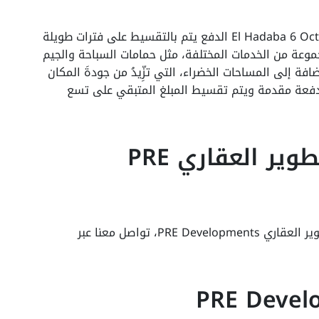
في كمبوند الهضبة 6 أكتوبر El Hadaba 6 October Compound الدفع يتم بالتقسيط على فترات طويلة
لى مجموعة من الخدمات المختلفة، مثل حمامات السباحة والجيم
الرياضي والأمن 24 ساعة، بالإضافة إلى المساحات الخضراء، التي تزِّيدُ من جودةَ المكان
ن دفعة مقدمة ويتم تقسيط المبلغ المتبقي على تسع
بروشور شركة PRE للتطوير العقاري PRE
للحصول على البروشور الخاص بـ شركة PRE للتطوير العقاري PRE Developments، تواصل معنا عبر