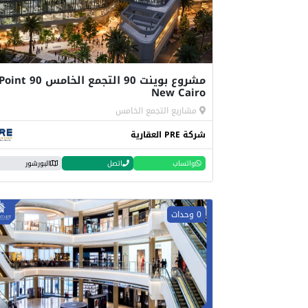
مشروع بوينت 90 التجمع الخامس oint 90
New Cairo
مشاريع التجمع الخامس
شركة PRE العقارية
واتساب
اتصل
البورشور
0 وحدات