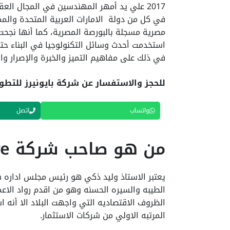
2017 علي يد أمهر المهندسين في المجال ا
في كل من دولة الامارات العربية المتحدة وا
مصرية مسجلة بالبورصة المصرية، كما أنها نجحت
استخدمت أحدث وسائل التكنولوجيا في البناء ح
في ذلك على مفاهيم التميز والخبرة والإصرار وال
للحجز والاستفسار عن شركة بايونيرز للتطوي
واتساب
اتصل
من هو صاحب شركة pre للتطوير العقاري ؟
يعتبر الاستاذ وليد ذكي هو رئيس مجلس اداره شر
الطيبه والسيره الحسنه وهو من اقدم رواد الاع
الظروف الاقتصاديه التي واجهت البلاد الا أنه 
المرتبه الاولي من شركات الاستثمار.