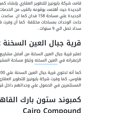
قامت شركة بايونيرز للتطوير العقاري بإنشاء كم
الجديدة حيث أهتمت بوقوعه بالقرب من الخدمات 
الجديدة علي مساحة 158 فدان
جاءت الوحدات بمساحات مختلفة كما أن وفرت شرك
سداد تصل الي 9 سنوات .
قرية جبال العين السخنة Jebal El Sokhna Resort
تعتبر قرية جبال العين السخنة من أفضل مشاريع 
الزعفرانه في
العين السخنه
وتبلغ مساحة المشروع 71 فد
هاوس، كما وفرت شركة بايونيرز للتطوير العقار
المستثمرين في الحصول علي وحداتهم داخل قري
Cairo Compound