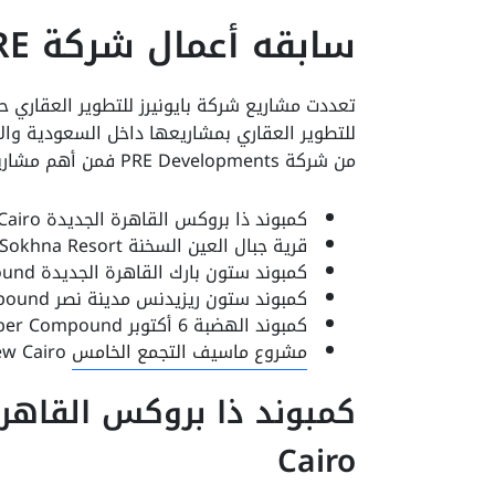
سابقه أعمال شركة PRE للتطوير العقاري
تعددت مشاريع شركة بايونيرز للتطوير العقاري ح
للتطوير العقاري بمشاريعها داخل السعودية وال
من شركة PRE Developments فمن أهم مشاريعها :-
كمبوند ذا بروكس القاهرة الجديدة The Brooks New Cairo .
قرية جبال العين السخنة Jebal El Sokhna Resort .
كمبوند ستون بارك القاهرة الجديدة Stone Park New Cairo Compound .
كمبوند ستون ريزيدنس مدينة نصر Stone Residence Compound .
كمبوند الهضبة 6 أكتوبر El Hadaba 6 October Compound .
مشروع ماسيف التجمع الخامس
Mall Massive New Cairo.
Cairo