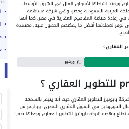
ns:
لعقاري ويمتد نشاطها لأسواق المال في الشرق الأوسط،
لمملكة العربية السعودية ومصر، وهي شركة مساهمة
ا
 في إعادة صياغة المفاهيم العقارية في مصر، كما أنها
ا
تى توفر لعملائها أفضل ما يمكنهم الحصول عليه، معتمدة
نجاح.
مش
ر العقاري:-
م
البورشور
ت
كة بايونيرز للتطوير العقاري حيث أنه يتيمز بالسمعه
مال الموجودين في السوق العقاري المصري، وبالرغم من
استطاع بنهضه شركة بايونيرز للتطوير العقاري وجعلها ضمن