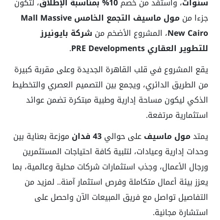
سنوات
، واستفد من خصم
10% بمناسبة الإطلاق
، لتكون
جزءا من
مول ماسيف التجمع الخامس Mall Massive
New Cairo
، المشروع الأضخم من
شركة بايونيرز
للتطوير العقاري PRE Developments
.
يقع المشروع في قلب القاهرة الجديدة وعلى مقربة كبيرة
من الطريق الدائري، ويجمع بين التصميم العصري والتخطيط
الذكي ليكون مساحة إدارية وطبية مبتكرة تضمن عوائد
استثمارية مرتفعة.
يمتد
مول ماسيف
على حوالي
43 فدان
موزعة بعناية بين
وحدات إدارية وعيادات، لتلبية كافة احتياجات المستثمرين
ورجال الأعمال، وجذب استثمارات شركات محلية وعالمية، بما
يعزز بيئة أعمال متكاملة وفرص استثمار آمنة.. لمزيد من
التفاصيل تواصل مع فريق المبيعات الآن واحصل على
استشارة مجانية.