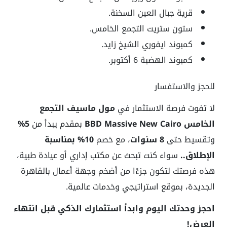
قرية جبال العين السخنة.
ستون ستريت التجمع الخامس.
كمبوند ايفوري الشيخ زايد.
كمبوند الهضبة 6 أكتوبر.
للحجز والاستفسار
لا تفوت فرصة الاستثمار في
مول ماسيف التجمع
الخامس BBD Massive New Cairo
بمقدم يبدأ من
5%
وتقسيط حتى
8 سنوات
، مع خصم
10% بمناسبة
الإطلاق..
سواء كنت تبحث عن مكتب إداري أو عيادة طبية،
هذه فرصتك لتكون جزءًا من أضخم وجهة أعمال بالقاهرة
الجديدة، بموقع استراتيجي وخدمات عالمية.
احجز وحدتك اليوم وابدأ استثمارك الذكي قبل انتهاء
العرض!