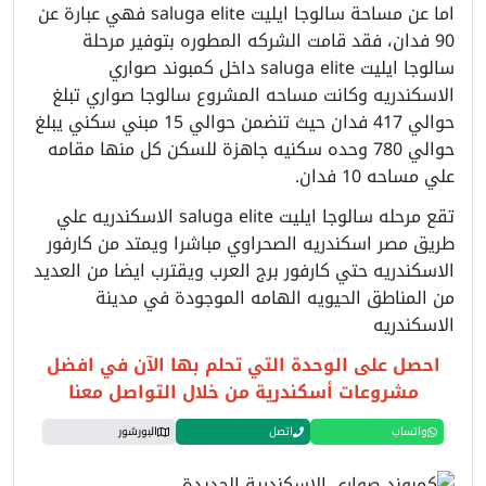
اما عن مساحة سالوجا ايليت saluga elite فهي عبارة عن
90 فدان، فقد قامت الشركه المطوره بتوفير مرحلة
سالوجا ايليت saluga elite داخل كمبوند صواري
الاسكندريه وكانت مساحه المشروع سالوجا صواري تبلغ
حوالي 417 فدان حيث تنضمن حوالي 15 مبني سكني يبلغ
حوالي 780 وحده سكنيه جاهزة للسكن كل منها مقامه
علي مساحه 10 فدان.
تقع مرحله سالوجا ايليت saluga elite الاسكندريه علي
طريق مصر اسكندريه الصحراوي مباشرا ويمتد من كارفور
الاسكندريه حتي كارفور برج العرب ويقترب ايضا من العديد
من المناطق الحيويه الهامه الموجودة في مدينة
الاسكندريه
احصل على الوحدة التي تحلم بها الآن في افضل
مشروعات أسكندرية من خلال التواصل معنا
واتساب
اتصل
البورشور