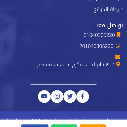
خريطة الموقع
تواصل معنا
01040305220
201040305220
2 هشام لبيب، مكرم عبيد، مدينة نصر
جميع الحقوق محفوظة نيو ستارت © 2026 رقم السجل