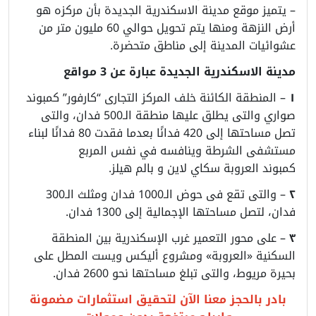
– يتميز موقع مدينة الاسكندرية الجديدة بأن مركزه هو
أرض النزهة ومنها يتم تحويل حوالي 60 مليون متر من
عشوائيات المدينة إلى مناطق متحضرة.
مدينة الاسكندرية الجديدة عبارة عن 3 مواقع
١
– المنطقة الكائنة خلف المركز التجارى “كارفور” كمبوند
صواري
والتى يطلق عليها منطقة الـ500 فدان، والتى
تصل مساحتها إلى 420 فدانًا بعدما فقدت 80 فدانًا لبناء
مستشفى الشرطة وينافسه في نفس المربع
كمبوند
العروبة سكاي لاين
و
بالم هيلز.
٢
– والتى تقع فى حوض الـ1000 فدان ومثلث الـ300
فدان، لتصل مساحتها الإجمالية إلى 1300 فدان.
٣
– على محور التعمير غرب الإسكندرية بين المنطقة
السكنية «العروبة» ومشروع أليكس ويست المطل على
بحيرة مريوط، والتى تبلغ مساحتها نحو 2600 فدان.
بادر بالحجز معنا الآن لتحقيق استثمارات مضمونة