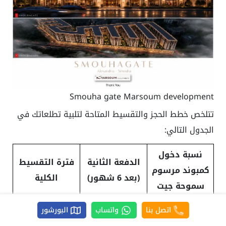
Smouha gate Marsoum development
تتلخص خطط الحجز والتقسيط المتاحة لتلبية تطلعاتك في
الجدول التالي:
نسبة دخول
الدفعة الثانية
فترة التقسيط
كمبوند مرسوم
(بعد 6 شهور)
الكلية
سموحة جيت
اتصل بنا
واتساب
البورشور
5% مقدم
بدون دفعة ثانية
9 سنوات