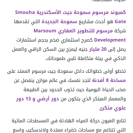
كمبوند مرسوم سموحة جيت الأسكندرية Smouha
Gate
هو أحدث مشاريع
سموحة الجديدة
التي تقدمها
شركة
مرسوم للتطوير العقاري Marsoum
Development
كصرح استثماري ضخم بحجم استثمارات
يصل إلى
20 مليار
جنيه ليمزج بين السكن الراقي والعمل
الذكي في بيئة متكاملة تلبي طموحاتك.
تخطو أولى خطواتك داخل سموحة جيت مرسوم الممتد على
مساحة 8 أفدنة
لتجد نفسك في عالم موازن ينفصل عن
صخب الحياة اليومية حيث تذوب الحدود بين الطبيعة
والمعمار المبتكر الذي يتكون من
دور أرضي و 13 دور
علوي متكرر
.
تتابع العيون حركة المياه الهادئة في المسطحات المائية
التي تتناغم مع مساحات خضراء ممتدة ولاندسكيب واسع