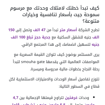
كيف تبدأ خطتك لامتلاك وحدتك مع مرسوم
سموحة جيت بأسعار تنافسية وخيارات
متنوعة؟
تطرح الشركة
أسعار متر
تبدأ من
47 الف
وتصل إلى
150
الف
جنيه للشقق السكنية مع
جدية حجز تبلغ 100 الف
جنيه
لتسهيل انضمامك إلى هذا المجتمع الراقي.
يرى المستثمر بوضوح كيف تتوازن القيمة السعرية مع
المواصفات العالمية التي يقدمها smouha gate لتبدأ
رحلة النجاح بخطوات مالية مدروسة وميسرة.
تتوزع تفاصيل أسعار الوحدات والامتيازات الاستثمارية لكل
قطاع في السطور التالية:
وحدات
غرفتين
تتراوح قيمتها الإجمالية بين
4,7
مليون
وتصل إلى
5.5 مليون جنيه
بـ
تشطيب كامل