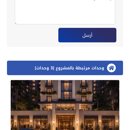
أرسل
وحدات مرتبطة بالمشروع [3 وحدات]