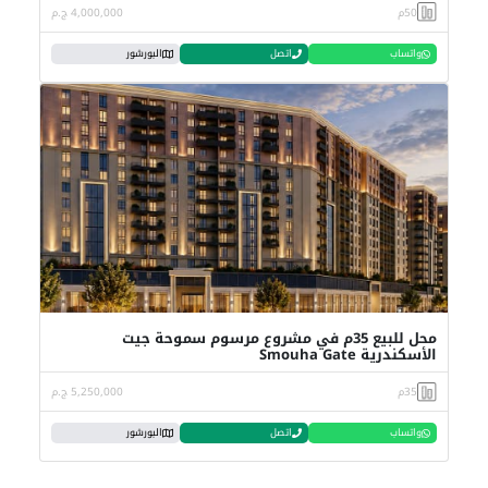
50م
4,000,000 ج.م
واتساب
اتصل
البورشور
محل للبيع 35م في مشروع مرسوم سموحة جيت
الأسكندرية Smouha Gate
35م
5,250,000 ج.م
واتساب
اتصل
البورشور