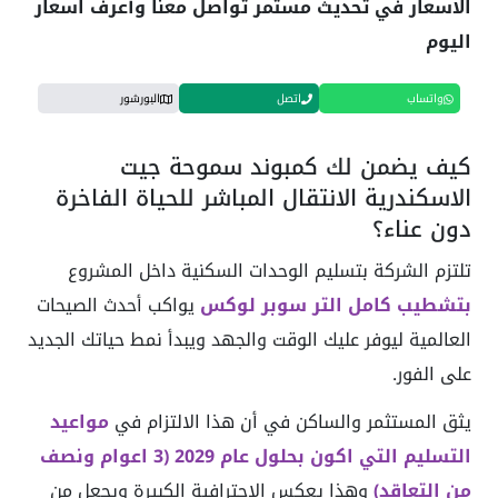
الاسعار في تحديث مستمر تواصل معنا وأعرف اسعار
اليوم
واتساب
اتصل
البورشور
كيف يضمن لك كمبوند سموحة جيت
الاسكندرية الانتقال المباشر للحياة الفاخرة
دون عناء؟
تلتزم الشركة بتسليم الوحدات السكنية داخل المشروع
بتشطيب كامل التر سوبر لوكس
يواكب أحدث الصيحات
العالمية ليوفر عليك الوقت والجهد ويبدأ نمط حياتك الجديد
على الفور.
يثق المستثمر والساكن في أن هذا الالتزام في
مواعيد
التسليم التي اكون بحلول عام 2029 (3 اعوام ونصف
من التعاقد)
وهذا يعكس الاحترافية الكبيرة ويجعل من