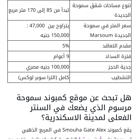
تنوع مساحات شقق سموحة
تبدأ من 85 إلى 170 متر مربع
الجديدة
سعر المتر في سموحة
يتراوح بين 47,000 :
الجديدة Marsoum
150,000 جنيه
مقدم التعاقد
5%
فترة السداد
9 أعوام
جدية الحجز
100,000 جنيه مصري
التشطيب
كامل (الترا سوبر لوكس)
هل تبحث عن موقع كمبوند سموحة
مرسوم الذي يضعك في السنتر
الفعلي لمدينة الاسكندرية؟
يقع كمبوند Smouha Gate Alex في المربع الذهبي