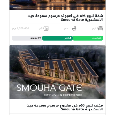
شقة للبيع 95م في كمبوند مرسوم سموحة جيت
الأسكندرية Smouha Gate
2 نوم
1 حمام
95م
4,700,000 ج.م
واتساب
اتصل
البورشور
مكتب للبيع 50م في مشروع مرسوم سموحة جيت
الأسكندرية Smouha Gate