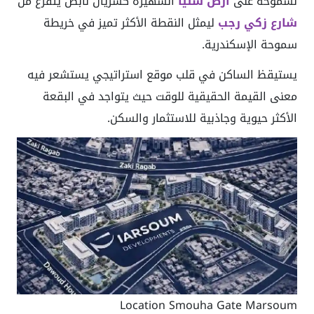
لسموحة على
أرض ستيا
الشهيرة كشريان نابض يتفرع من
شارع زكي رجب
ليمثل النقطة الأكثر تميز في خريطة
سموحة الإسكندرية.
يستيقظ الساكن في قلب موقع استراتيجي يستشعر فيه
معنى القيمة الحقيقية للوقت حيث يتواجد في البقعة
الأكثر حيوية وجاذبية للاستثمار والسكن.
Location Smouha Gate Marsoum