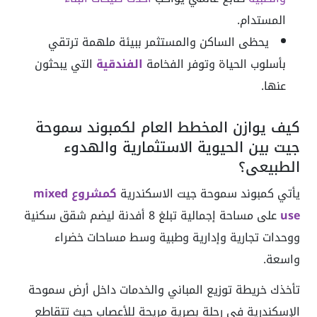
المستدام.
يحظى الساكن والمستثمر ببيئة ملهمة ترتقي
بأسلوب الحياة وتوفر الفخامة
الفندقية
التي يبحثون
عنها.
كيف يوازن المخطط العام لكمبوند سموحة
جيت بين الحيوية الاستثمارية والهدوء
الطبيعي؟
يأتي كمبوند سموحة جيت الاسكندرية
كمشروع mixed
use
على مساحة إجمالية تبلغ 8 أفدنة ليضم شقق سكنية
ووحدات تجارية وإدارية وطبية وسط مساحات خضراء
واسعة.
تأخذك خريطة توزيع المباني والخدمات داخل أرض سموحة
الإسكندرية في رحلة بصرية مريحة للأعصاب حيث تتقاطع