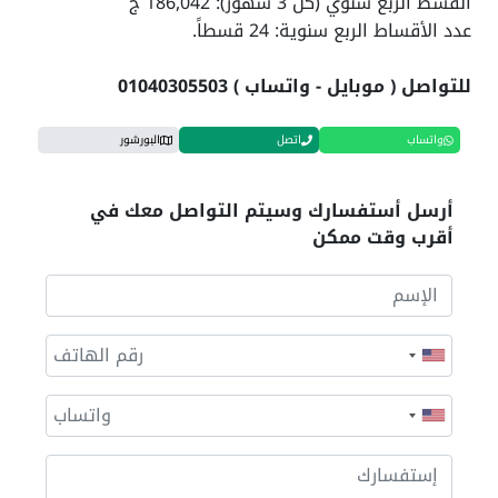
القسط الربع سنوي (كل 3 شهور): 186,042 ج
عدد الأقساط الربع سنوية: 24 قسطاً.
للتواصل ( موبايل - واتساب ) 01040305503
واتساب
اتصل
البورشور
أرسل أستفسارك وسيتم التواصل معك في
أقرب وقت ممكن