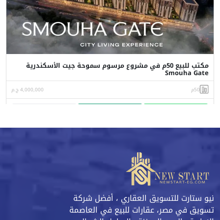
مكتب للبيع 50م في مشروع مرسوم سموحة جيت الأسكندرية
Smouha Gate
50م
4,000,000 ج.م
واتساب
اتصل
البورشور
نيو ستارت للتسويق العقاري ، أفضل شركة
تسويق في مصر، عقارات للبيع في العاصمة