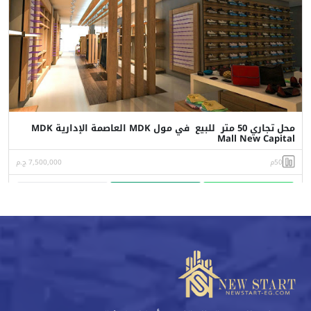
محل تجاري 50 متر للبيع في مول MDK العاصمة الإدارية MDK
Mall New Capital
50م
7,500,000 ج.م
واتساب
اتصل
البورشور