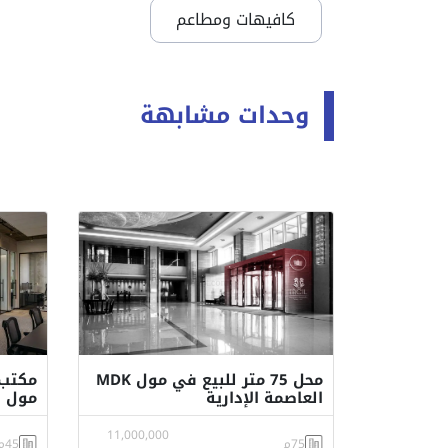
كافيهات ومطاعم
وحدات مشابهة
محل 75 متر للبيع في مول MDK
العاصمة الإدارية
مول MDK Mall New Capital
11,000,000
75م
45م