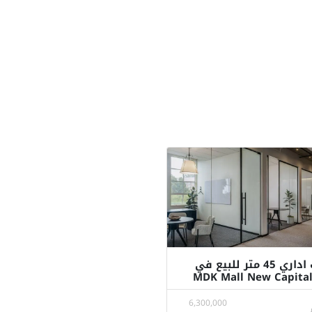
مكتب اداري 45 متر للبيع في
6,300,000