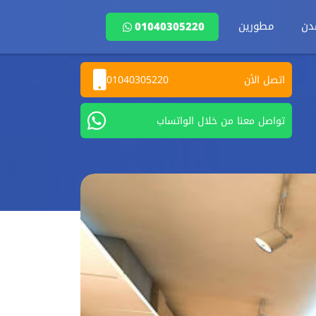
دن
مطورين
01040305220
اتصل الأن
01040305220
تواصل معنا من خلال الواتساب