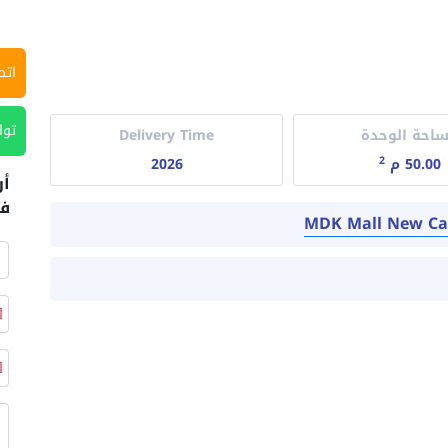
اتص
توا
احة الوحدة
Delivery Time
2
50.00 م
2026
أر
في