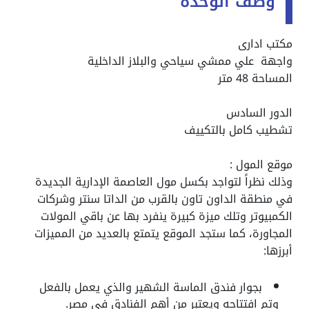
وصف الوحدة
مكتب ادارى
واجهة علي ممشي سياحي والبلاز الداخلية
المساحة 48 متر
الدور السادس
تشطيب كامل بالتكييف
موقع المول :
وذلك نظراً لتواجد بكسل مول العاصمة الإدارية الجديدة
في منطقة الداون تاون بالقرب من الداتا سنتر وشركات
الكمبيوتر وتلك ميزة كبيرة ينفرد بها عن باقي المولات
المجاورة، كما ستجد الموقع يتمتع بالعديد من المميزات
أبرزها:
بجوار فندق الماسة الشهير والذي يعمل بالفعل
وتم افتتاحه ويعتبر من أهم الفنادق في مصر.