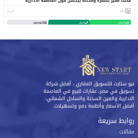
محلك مميز بسعره ومكانه بيكسل مول العاصمة الادارية
62م
0 ج.م
واتساب
اتصل
البورشور
نيو ستارت للتسويق العقاري ، أفضل شركة
تسويق في مصر، عقارات للبيع في العاصمة
الادارية والعين السخنة والساحل الشمالي،
أفضل الأسعار وأنظمة دفع وتسهيلات.
روابط سريعة
مقالات