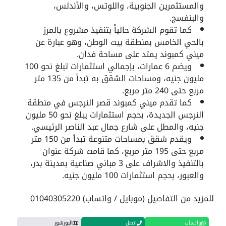
والمستثمرين الجنوبية، واللوتس، والأندلس،
والبنفسج.
كما تقوم الشركة حالياً بتنفيذ مشروع بالمرز
بالحي الخامس بمنطقة بيت الوطن، وهو عبارة عن
ميني كمبوند يمتد على مساحة فدان.
ويضم 6 عمارات، بإجمالي استثمارات تبلغ نحو 100
مليون جنيه، ومساحات الشقق به تبدأ من 135 متر
مربع حتى 240 متر مربع.
كما تقدم ميني كمبوند قصر النرجس في منطقة
النرجس الجديدة، بحجم استثمارات يبلغ نحو 50 مليون
جنيه، والمطل على شارع جمال عبد الناصر الرئيسي.
ويقدم شقق بمساحات متنوعة تبدأ من 150 متر
مربع حتى 195 متر مربع، كما قامت شركة عنوان
بالتنفيذ والاشراف على 3 مباني صناعية بمدينة بدر،
والعبور، بحجم استثمارات 100 مليون جنيه.
للمزيد من التفاصيل (موبايل / واتساب) 01040305220
واتساب
اتصل
البورشور