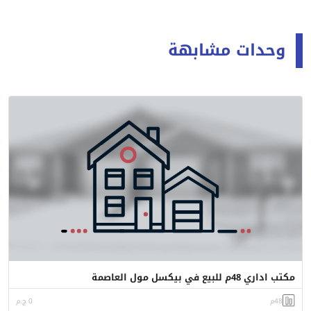
وحدات مشابهة
مكتب اداري 48م للبيع في بيكسل مول العاصمة
48م
0 ج.م