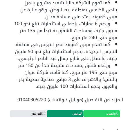
كما تقوم الشركة حالياً بتنفيذ مشروع بالمرز
بالحي الخامس بمنطقة بيت الوطن، وهو عبارة عن
ميني كمبوند يمتد على مساحة فدان.
ويضم 6 عمارات، بإجمالي استثمارات تبلغ نحو 100
مليون جنيه، ومساحات الشقق به تبدأ من 135 متر
مربع حتى 240 متر مربع.
كما تقدم ميني كمبوند قصر النرجس في منطقة
النرجس الجديدة، بحجم استثمارات يبلغ نحو 50 مليون
جنيه، والمطل على شارع جمال عبد الناصر الرئيسي.
ويقدم شقق بمساحات متنوعة تبدأ من 150 متر
مربع حتى 195 متر مربع، كما قامت شركة عنوان
بالتنفيذ والاشراف على 3 مباني صناعية بمدينة بدر،
والعبور، بحجم استثمارات 100 مليون جنيه.
للمزيد من التفاصيل (موبايل / واتساب) 01040305220
واتساب
اتصل
البورشور