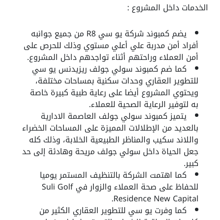
الخدمات داخل المشروع :
يضم كمبوند شركة يو سي R8 من جميع جوانبه
أفراد أمن مدربة علي أعلي مستوي وذلك للحرص على
أمن العملاء وراحتهم أثناء تواجدهم داخل المشروع.
كما ضم كمبوند سولي جولف ريزيدنس يو سي
للتطوير العقاري وحدات سكنية بمساحات مختلفة،
ويحتوي المشروع
أيضا على رعاية طبية كبيرة خاصة
به لتوفير الرعاية الصحية للعملاء.
يتميز كمبوند سولي جولف العاصمة الادارية
بالعديد من الإطلالات المميزة على المساحات الخضراء
واللاند سكيب والمناظر الطبيعية الخلابة، وذلك كله
جعل الحياة داخل سولي جولف مريحة وهادئة إلى حد
كبير.
كما اهتمت الشركة بالتنظيف المستمر يوميا
للحفاظ على صحة العملاء والزوار في Suli Golf
Residence New Capital.
كما وفرت يو سي للتطوير العقاري الكثير من