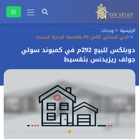
الرئيسية
وحدات
الحي السكني الثامن R8 بالعاصمة الادارية الجديدة
دوبلكس للبيع 292م في كمبوند سولي
جولف ريزيدنس بتقسيط