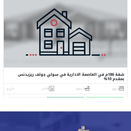
شقة 186م في العاصمة الادارية في سولي جولف ريزيدنس
بمقدم 10%
4 نوم
3 حمام
186م
0 ج.م
واتساب
اتصل
البورشور