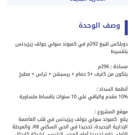
وصف الوحدة
دوبلكس للبيع 292م في كمبوند سولي جولف ريزيدنس
بتقسيط
مساحة : 296م
يتكون من 5غرف +5 حمام + ريسبشن + تراس + مطبخ
أنظمة السداد :
10% مقدم والباقي علي 10 سنوات باقساط متساوية
موقع المشروع :
يقع كمبوند سولي جولف ريزيدنس في قلب العاصمة
الإدارية الجديدة، تحديدا في الحي السكني R8، والمرحلة
الأولى تقع تحديدا أمام المبنى الرئيسي لشركة كابيتال