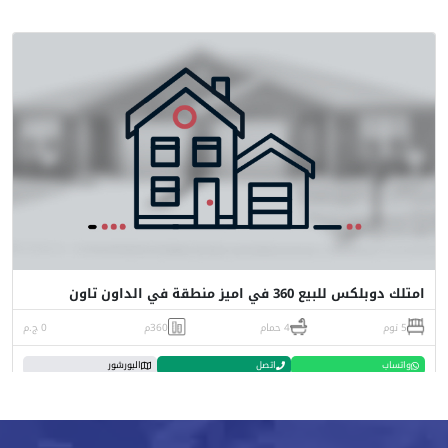
امتلك دوبلكس للبيع 360 في اميز منطقة في الداون تاون
5 نوم
4 حمام
360م
0 ج.م
واتساب
اتصل
البورشور