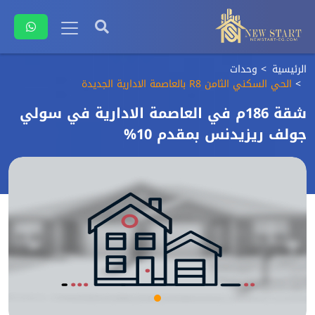
الرئيسية
وحدات
الحي السكني الثامن R8 بالعاصمة الادارية الجديدة
شقة 186م في العاصمة الادارية في سولي
جولف ريزيدنس بمقدم 10%