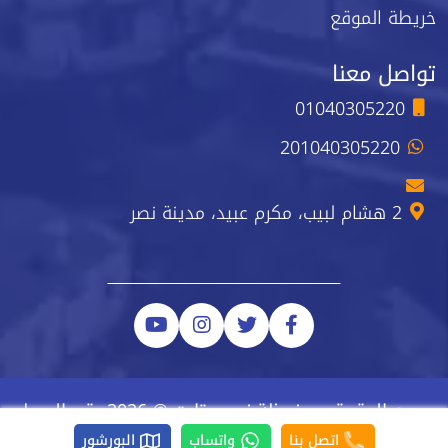
خريطة الموقع
تواصل معنا
01040305220
201040305220
2 هشام لبيب، مكرم عبيد، مدينة نصر
جميع الحقوق محفوظة نيو ستارت © 2026 رقم السجل
الضريبي 223-743-723
اتصل بنا
واتساب
البورشور