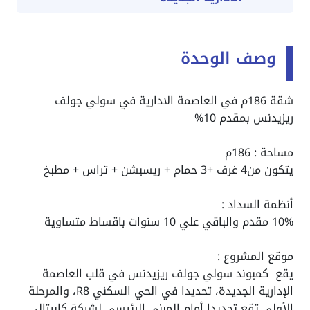
وصف الوحدة
شقة 186م في العاصمة الادارية في سولي جولف
ريزيدنس بمقدم 10%
مساحة : 186م
يتكون من4 غرف +3 حمام + ريسبشن + تراس + مطبخ
أنظمة السداد :
10% مقدم والباقي علي 10 سنوات باقساط متساوية
موقع المشروع :
يقع كمبوند سولي جولف ريزيدنس في قلب العاصمة
الإدارية الجديدة، تحديدا في الحي السكني R8، والمرحلة
الأولى تقع تحديدا أمام المبنى الرئيسي لشركة كابيتال