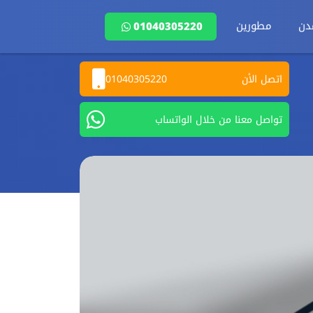
دن
مطورين
01040305220
اتصل الأن
01040305220
تواصل معنا من خلال الواتساب