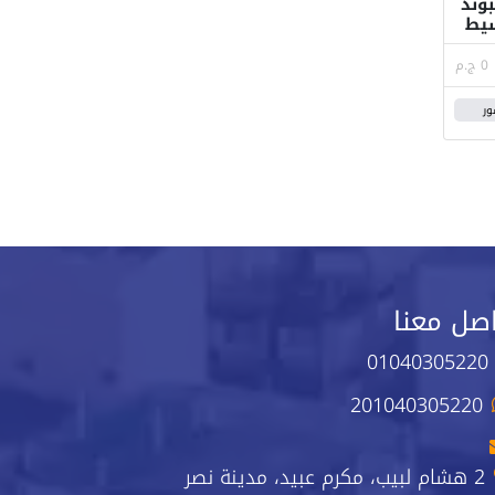
ي كمبوند
يط
0 ج.م
ور
صل معنا
01040305220
201040305220
2 هشام لبيب، مكرم عبيد، مدينة نصر