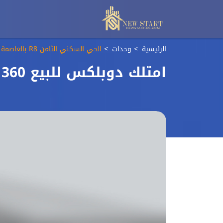
الرئيسية
وحدات
الحي السكني الثامن R8 بالعاصمة الادارية الجديدة
امتلك دوبلكس للبيع 360 في اميز منطقة في الداون تاون