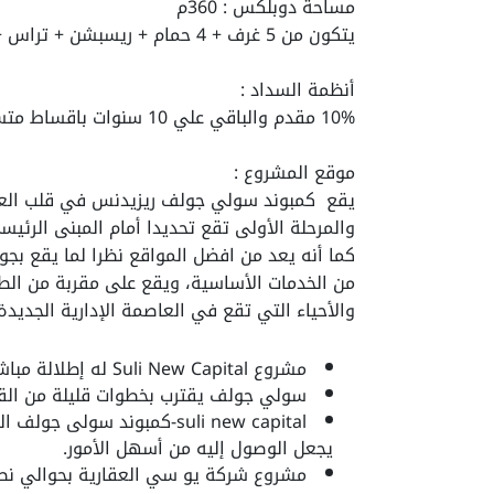
مساحة دوبلكس : 360م
يتكون من 5 غرف + 4 حمام + ريسبشن + تراس + مطبخ
أنظمة السداد :
10% مقدم والباقي علي 10 سنوات باقساط متساوية
موقع المشروع :
والمرحلة الأولى تقع تحديدا أمام المبنى الرئيس
كما أنه يعد من افضل المواقع نظرا لما يقع بج
من الخدمات الأساسية، ويقع على مقربة من الطر
والأحياء التي تقع في العاصمة الإدارية الجديد
مشروع Suli New Capital
له إطلالة مباش
سولي جولف يقترب بخطوات قليلة من الق
suli new capital-كمبوند سول
يجعل الوصول إليه من أسهل الأمور.
مشروع شركة يو سي العقارية
بحوالي نصف