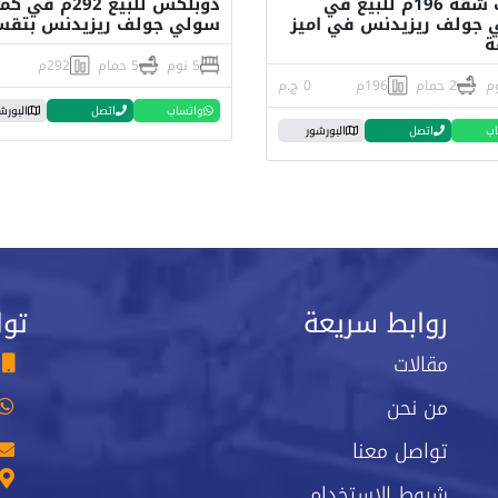
امتلك شقة 196م للبيع في
دوبلكس للبيع 292م ف
جولف ريزيدنس في اميز
سولي جولف ريزيدنس بتقس
ة
5 نوم
5 حمام
292م
2 حمام
196م
0 ج.م
واتساب
اتصل
البورش
اب
اتصل
البورشور
روابط سريعة
توا
مقالات
من نحن
تواصل معنا
شروط الاستخدام