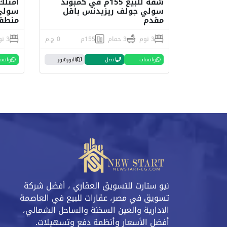
شقة للبيع 155م في كمبوند
سولي جولف ريزيدنس باقل
سولي 
مقدم
منطق
3 نوم
3 حمام
155م
0 ج.م
3 نوم
واتساب
اتصل
البورشور
واتس
نيو ستارت للتسويق العقاري ، أفضل شركة
تسويق في مصر، عقارات للبيع في العاصمة
الادارية والعين السخنة والساحل الشمالي،
أفضل الأسعار وأنظمة دفع وتسهيلات.