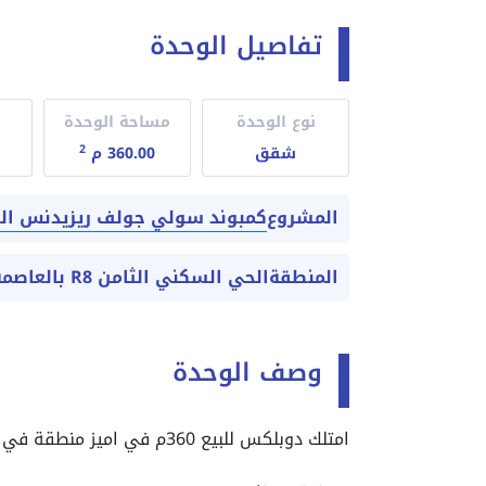
تفاصيل الوحدة
نوع الوحدة
مساحة الوحدة
2
شقق
360.00 م
كمبوند سولي جولف ريزيدنس العا
المشروع
المنطقة
الحي السكني الثامن R8 بالعاصمة الادارية الجديدة
وصف الوحدة
امتلك دوبلكس للبيع 360م في اميز منطقة في الداون تاون