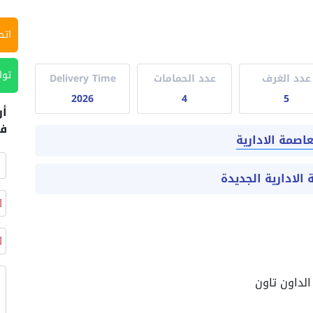
اتص
توا
عدد الغرف
عدد الحمامات
Delivery Time
2026
4
5
أر
في
صمة الادارية