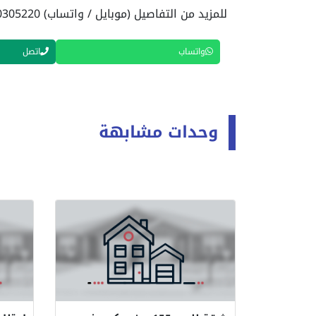
للمزيد من التفاصيل (موبايل / واتساب) 01040305220
واتساب
اتصل
وحدات مشابهة