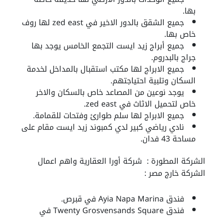
بها.
جميع الشقق بالدور الاخير في
zed east
لها روف
خاص بها.
جميع أبراج
زيد ايست التجمع الخامس
يوجد بها
جراج بالبدروم.
جميع الابراج لها مكتب استقبال بالمداخل لخدمة
السكان وتلبية احتياجتهم.
يوجد نوعين من المصاعد خاص بالسكان والاخر
خاص لتحميل الاثاث في
zed east
.
جميع الابراج لها سلم طوارئ وفتحات للقمامة.
نادي رياضي كبير لدي كمبوند زيد ايست مقام على
مساحة 43 فدان.
الشركة المطورة :
شركة أورا العقارية واهم اعمال
الشركة خارج مصر :
فندق Ayia Napa Marina في قبرص.
فندق Twenty Grosvensands Square في