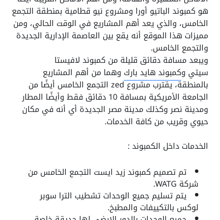
هو كمبوند الباتيو أورا ومشروع نيو قطامية بمنطقة التجمع
الخامس، والذي يعد أهم المشاريع في الوقت الحالي، ومن
مميزات هذا الموقع أنه يقع بين العاصمة الإدارية الجديدة
والتجمع الخامس.
ويبعد مسافة دقائق قليلة من كمبوند لافيستا
سيتي و
كمبوند هايد بارك
وهما من أهم المشاريع
بالمنطقة، يقترب
مشروع zed التجمع الخامس
أيضًا من
الجامعة الأمريكية بمسافة 10 دقائق فقط وأيضًا المطار
ومدينة نصر وكذلك مدينة مصر الجديدة أي أنه في مكان
حيوي وقريب من كافة الخدمات.
الخدمات داخل الكمبوند :
تم تصميم كمبوند زيد ايست التجمع الخامس من
شركة WATG.
يتم تسليم جميع الوحدات تشطيب الترا سوبر
لوكس بالتكييفات والمطبخ.
جميع الوحدات بالدور الارضي لها حديقة خاصة