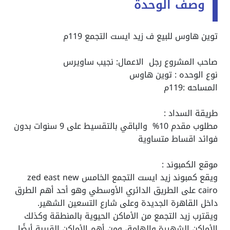
وصف الوحدة
توين هاوس للبيع ف زيد ايست التجمع 119م
صاحب المشروع رجل الاعمال: نجيب ساويرس
نوع الوحده : توين هاوس
المساحه :119م
طريقة السداد :
مطلوب مقدم 10% والباقي بالتقسيط على 9 سنوات بدون
فوائد اقساط متساوية
موقع الكمبوند :
ويقع كمبوند زيد ايست التجمع الخامس
zed east new
cairo
على الطريق الدائري الأوسطي وهو أحد أهم الطرق
داخل القاهرة الجديدة وعلى شارع التسعين الشهير.
ويقترب زيد التجمع من الأماكن الحيوية بالمنطقة وكذلك
الأماكن الشهيرة والهامة، ومن أهم الأماكن القريبة أيضًا