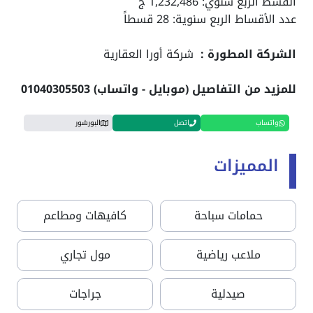
القسط الربع سنوي: 1,232,486 ج
عدد الأقساط الربع سنوية: 28 قسطاً
الشركة المطورة :
شركة أورا العقارية
للمزيد من التفاصيل (موبايل - واتساب) 01040305503
واتساب
اتصل
البورشور
المميزات
حمامات سباحة
كافيهات ومطاعم
ملاعب رياضية
مول تجاري
صيدلية
جراجات