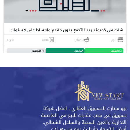
شقه في كمبوند زيد التجمع بدون مقدم واقساط على 9 سنوات
2 نوم
2 حمام
108م
0 ج.م
واتساب
اتصل
البورشور
نيو ستارت للتسويق العقاري ، أفضل شركة
تسويق في مصر، عقارات للبيع في العاصمة
الادارية والعين السخنة والساحل الشمالي،
أفضل الأسعار وأنظمة دفع وتسهيلات.