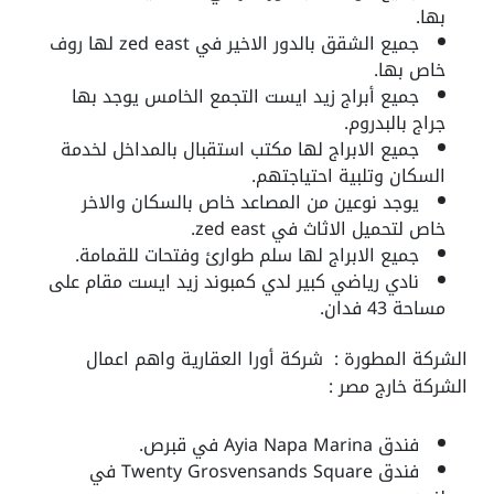
بها.
جميع الشقق بالدور الاخير في
zed east
لها روف
خاص بها.
جميع أبراج
زيد ايست التجمع الخامس
يوجد بها
جراج بالبدروم.
جميع الابراج لها مكتب استقبال بالمداخل لخدمة
السكان وتلبية احتياجتهم.
يوجد نوعين من المصاعد خاص بالسكان والاخر
خاص لتحميل الاثاث في
zed east
.
جميع الابراج لها سلم طوارئ وفتحات للقمامة.
نادي رياضي كبير لدي كمبوند زيد ايست مقام على
مساحة 43 فدان.
الشركة المطورة :
شركة أورا العقارية واهم اعمال
الشركة خارج مصر :
فندق Ayia Napa Marina في قبرص.
فندق Twenty Grosvensands Square في