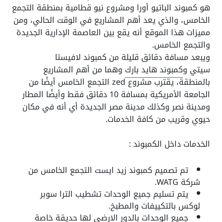
هو كمبوند الباتيو أورا ومشروع نيو قطامية بمنطقة التجمع
الخامس، والذي يعد أهم المشاريع في الوقت الحالي، ومن
مميزات هذا الموقع أنه يقع بين العاصمة الإدارية الجديدة
والتجمع الخامس.
ويبعد مسافة دقائق قليلة من كمبوند لافيستا
سيتي و
كمبوند هايد بارك
وهما من أهم المشاريع
بالمنطقة، يقترب
مشروع zed التجمع الخامس
أيضًا من
الجامعة الأمريكية بمسافة 10 دقائق فقط وأيضًا المطار
ومدينة نصر وكذلك مدينة مصر الجديدة أي أنه في مكان
حيوي وقريب من كافة الخدمات.
الخدمات داخل الكمبوند :
تم تصميم كمبوند زيد ايست التجمع الخامس من
شركة WATG.
يتم تسليم جميع الوحدات تشطيب الترا سوبر
لوكس بالتكييفات والمطبخ.
جميع الوحدات بالدور الارضي لها حديقة خاصة