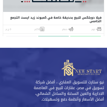
فيلا دوبلكس للبيع بحديقة خاصة في كمبوند زيد ايست التجمع
الخامس
4 نوم
4 حمام
250م
0 ج.م
واتساب
اتصل
البورشور
نيو ستارت للتسويق العقاري ، أفضل شركة
تسويق في مصر، عقارات للبيع في العاصمة
الادارية والعين السخنة والساحل الشمالي،
أفضل الأسعار وأنظمة دفع وتسهيلات.