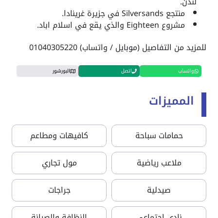
لندن.
منتجع Silversands في جزيرة غرينادا.
مشروع Eighteen والذي يقع في اسلام اباد.
للمزيد من التفاصيل (موبايل / واتساب) 01040305220
واتساب
اتصل
البورشور
المميزات
حمامات سباحة
كافيهات ومطاعم
ملاعب رياضية
مول تجاري
صيدلية
جراجات
نادي اجتماعي
النظافة والصيانة