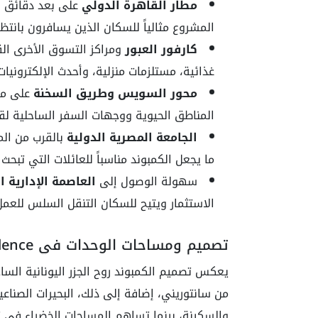
مطار القاهرة الدولي
على بعد دقائق قل
المشروع مثالياً للسكان الذين يسافرون بانتظ
كارفور العبور
ومراكز التسوق الأخرى القر
غذائية، مستلزمات منزلية، وأحدث الإلكترونيا
محور السويس وطريق السخنة
على مقر
المناطق الحيوية ووجهات السفر الساحلية لقض
الجامعة المصرية الدولية
بالقرب من الم
ما يجعل الكمبوند مناسباً للعائلات التي تبح
سهولة الوصول إلى
العاصمة الإدارية ا
الاستثمار ويتيح للسكان التنقل السلس للعمل 
تصميم ومساحات الوحدات في lagonza residence
يعكس تصميم الكمبوند روح الجزر اليونانية السا
من سانتوريني، إضافة إلى ذلك، البحيرات الصن
والسكينة، بينما تساهم المساحات الخضراء في تعز