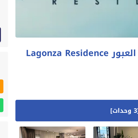
كمبوند لاجونزا ريزيدنس العبور Lagonza Residence