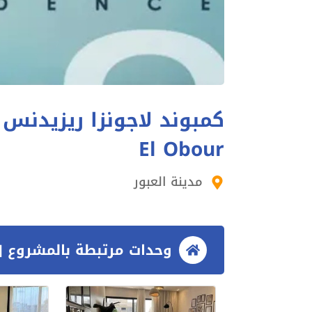
El Obour
مدينة العبور
وحدات مرتبطة بالمشروع [3 وحدات]