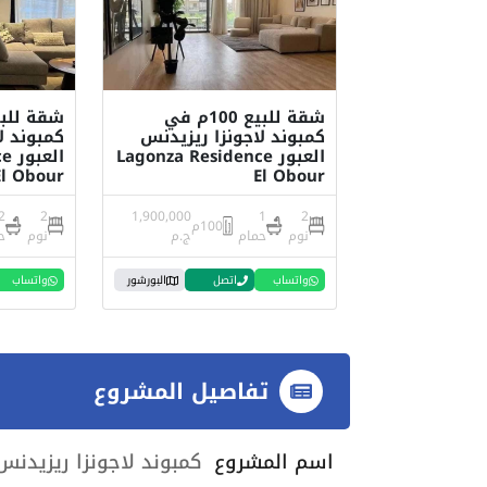
شقة للبيع 100م في
كمبوند لاجونزا ريزيدنس
كمبوند ل
العبور Lagonza Residence
ال
El Obour
El Obour
2
2
1,900,000
1
2
100م
نوم
حمام
ج.م
نوم
ح
واتساب
اتصل
البورشور
واتساب
تفاصيل المشروع
اسم المشروع
كمبوند لاجونزا ريزيدنس العبور nce El Obour