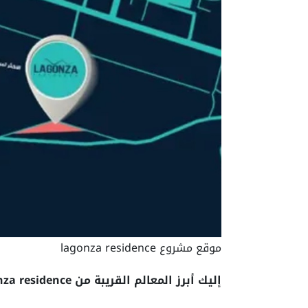
موقع مشروع lagonza residence
إليك أبرز المعالم القريبة من lagonza residence: