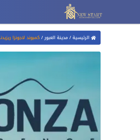
الرئيسية
/
مدينة العبور
/
كمبوند لاجونزا ريزيدنس العبور El Obour