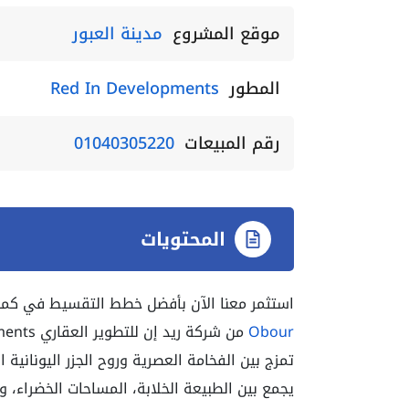
موقع المشروع
مدينة العبور
المطور
Red In Developments
رقم المبيعات
01040305220
المحتويات
استثمر معنا الآن بأفضل خطط التقسيط في كمبوند لاجونزا ريز
Obour
من
شركة ريد إن للتطوير العقاري Red In Developments؛ يقدم المشروع
تمزج بين الفخامة العصرية وروح الجزر اليوناني
يجمع بين الطبيعة الخلابة، المساحات الخضراء، و