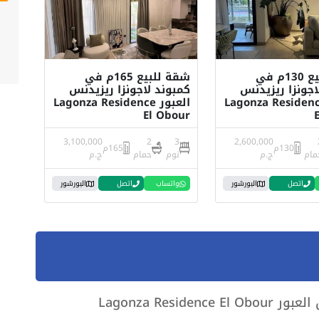
شقة للبيع 130م في
شقة للبيع 165م في
اجونزا ريزيدنس
كمبوند لاجونزا ريزيدنس
عبور Lagonza Residence
العبور Lagonza Residence
El Obour
3,100,000
2
3
2,600,000
130م
165م
مام
ج.م
نوم
حمام
ج.م
اتصل
البورشور
واتساب
اتصل
البورشور
Lagonza Reside