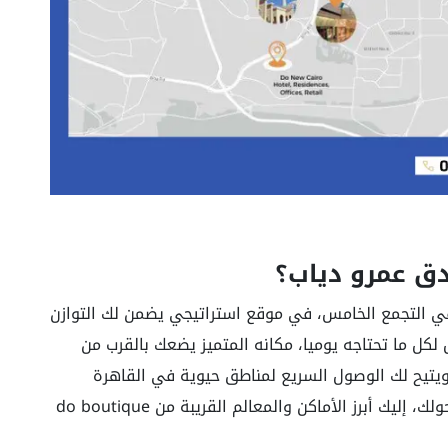
دق عمرو دياب؟
 التجمع الخامس، في موقع استراتيجي يضمن لك التوازن
لكل ما تحتاجه يوميا، مكانه المتميز يضعك بالقرب من
، ويتيح لك الوصول السريع لمناطق حيوية في القاهرة
الكبرى، لتعيش حياة مريحة ومتصلة بكل شيء حولك، إليك أبرز الأماكن والمعالم القريبة من do boutique