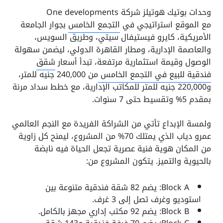
وحدات بوتيك هوتيلز شركة One developments
مع الموقع استراتيجي في
التجمع الخامس
بجوار الجامعة
الأمريكية، كايرو فيستيفال سيتي، وطريق السويس،
والعاصمة الإدارية، ومطار القاهرة الدولي، ليضمن سهولة
الوصول وقيمة استثمارية مرتفعة، تبدأ أسعار
شقق
فندقية للبيع في التجمع الخامس
من 240,000 جنيه للمتر،
و220,000 جنيه للمتر للمكاتب الإدارية، مع خطط سداد مرنة
بمقدم 5% وتقسيط حتى 7 سنوات.
ولمسة الإبداع تأتي من الشراكة الفريدة مع النجم العالمي
عمرو دياب الذي يمتلك 70% من المشروع، ليمنح كل زاوية
من المكان هوية فنية عصرية تجعل الحياة فيه نابضة
بالحيوية والتميز. يتكون المشروع من:
Block A: يضم 82 شقة فندقية متنوعة بين
استوديو وغرف تصل إلى 3 غرف.
Block B: يضم 92 مكتب إداري مجهز بالكامل.