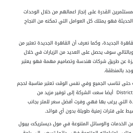
مستثمرين القدرة على إنجاز اعمالهم من خلال الوحدات
لحديثة فهو يمتلك كل العوامل التي تمكنه من النجاح
هرة الجديدة، وكما نعرف أن القاهرة الجديدة تعتبر من
وبالتالي سوف يحصل على العديد من الزيارات في خلال
يزة عن طريق شركات هندسة وتصاميم مهمة فهو يعتبر
جد بالمنطقة.
 حتى تناسب الجميع وفي نفس الوقت تعتبر مناسبة لحجم
الخدمات التي يوجد بDistrict People Mall New Cairo أيضا سعت الشركة إلى توفير مزيد من
ة التي يرغب بها فهي وفرت أفضل سعر للمتر بجانب
يط على فترات زمنية طويلة بدون أي فوائد.
اري كم كبير من الخدمات والوسائل المتنوعة في مول ديستريكت بيبول
 وتلبي احتياجاته المتنوعة فهي دائما تسعى الي راحة