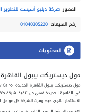
المطور
شركة دبليو أسيست للتطوير ال
رقم المبيعات
01040305220
المحتويات
مول ديستريكت بيبول القاهرة 
الاستثمار الناجح، حيث وفرت الشركة كل عوامل الن
اهتمت بالموقع الحيوي الخاص به بجانب التصميم