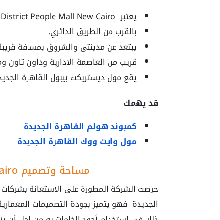
يعتبر District People Mall New Cairo قريب من مطار القاهرة بمسافة حوالي 20 دقيقة.
بالقرب من الطريق الدائري.
يبتعد عن مدينتى والشروق بمسافة قريبة
قريب من العاصمة الادارية وداون تاون وم
يقع مول ديستريكت بيبول القاهرة الجديدة
قد يهمك
كمبوند هولم القاهرة الجديدة
مول وايت ووك القاهرة الجديدة
مساحة وتصميم District People Mall New Cairo
حرصت الشركة المطورة على الاستعانة بشركات 
الجديدة فهو يتميز بجودة التصميمات المعمارية 
ذلك في استخدام أجود الخامات به من اجل أن ين