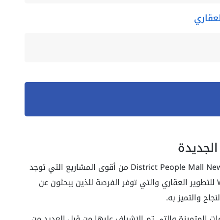
عقاري
الجديدة
مول ديستريكت بيبول القاهرة الجديدة District People Mall New Cairo من أقوى المشاريع التي توجد
في القاهرة الجديدة فهي من تنفيذ شركة W’s للتطوير العقاري والتي توفر الفرصة للذين يبحثون عن
جاح والتميز به.
ات المتميزة والتي تم الإشراف عليها من قبل العديد من