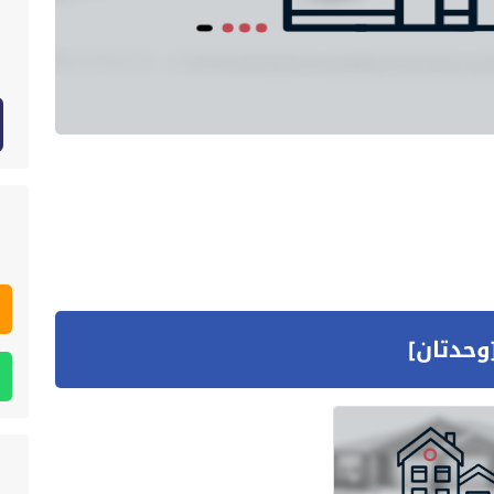
وحدتان]