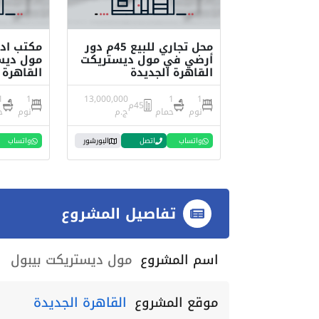
محل تجاري للبيع 45م دور
أرضي في مول ديستريكت
مول ديس
القاهرة الجديدة
القاهرة 
1
1
13,000,000
1
1
45م
نوم
حمام
ج.م
نوم
ح
واتساب
اتصل
البورشور
واتساب
تفاصيل المشروع
اسم المشروع
مول ديستريكت بيبول
موقع المشروع
القاهرة الجديدة