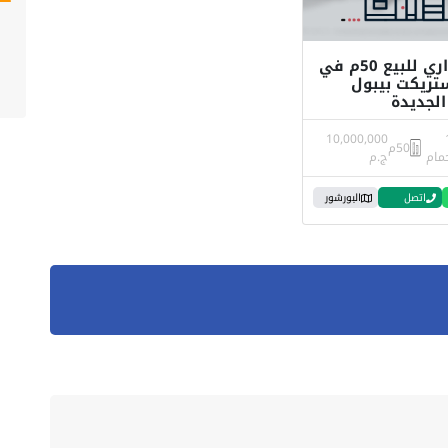
مكتب اداري للبيع 50م في
تريكت بيبول
الجديدة
10,000,000
50م
مام
ج.م
اتصل
البورشور