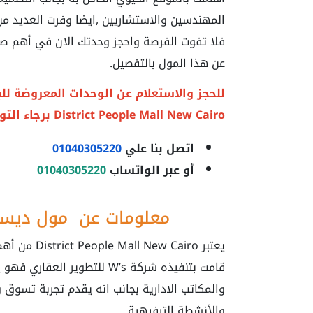
المهندسين والاستشاريين ,ايضا وفرت العديد من
فلا تفوت الفرصة واحجز وحدتك الان في أهم ص
عن هذا المول بالتفصيل.
للحجز والاستعلام عن الوحدات المعروضة لل
District People Mall New Cairo
برجاء التو
اتصل بنا علي
01040305220
أو عبر الواتساب
01040305220
معلومات عن مول ديستر
يعتبر  Cairo
قامت بتنفيذه شركة W’s للتطوي
والمكاتب الادارية بجانب انه يقدم تجربة تسوق 
والأنشطة الترفيهية.