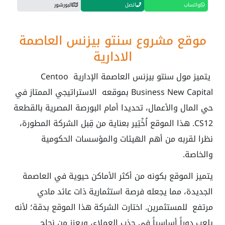
واتساب
اتصل
البورشور
موقع مشروع سنتو بيزنس العاصمة
الادارية
يتميز مول سنتو بيزنس العاصمة الإدارية Centoo
Business New Capital بموقعه الاستراتيجي الممتاز في
حي المال والأعمال، تحديدا أمام البورصة المصرية بالقطعة
CS12. هذا الموقع اُخْتِير بعناية من قِبل الشركة المطورة،
نظرا لقربه من أهم الهيئات والمؤسسات الحكومية
والخاصة.
يتميز الموقع بكونه من أكثر الأماكن حيوية في العاصمة
الجديدة، مما يجعله فرصة استثمارية ذات عائد مادي
مرتفع للمستثمرين. اختارت الشركة هذا الموقع بدقة؛ لأنه
يلعب دوراً أساسياً في جذب العملاء، ويعزز من نجاح