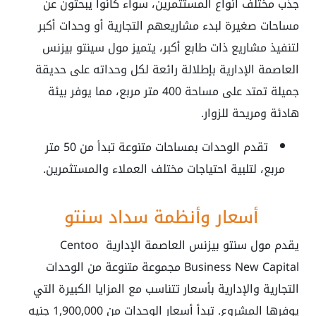
جذب مختلف أنواع المستثمرين، سواء كانوا يبحثون عن
مساحات صغيرة لبدء مشاريعهم التجارية أو وحدات أكبر
لتنفيذ مشاريع ذات طابع أكبر، يتميز مول سينتو بيزنس
العاصمة الإدارية بإطلالة رائعة لكل وحداته على حديقة
جميلة تمتد على مساحة 400 متر مربع، مما يوفر بيئة
هادئة ومريحة للزوار.
تقدم الوحدات بمساحات متنوعة تبدأ من
50
متر
مربع، لتلبية احتياجات مختلف العملاء والمستثمرين.
أسعار وأنظمة سداد سنتو
يقدم مول سنتو بيزنس العاصمة الإدارية Centoo
Business New Capital مجموعة متنوعة من الوحدات
التجارية والإدارية بأسعار تتناسب مع المزايا الكبيرة التي
يوفرها المشروع. تبدأ أسعار الوحدات من 1,900,000 جنيه