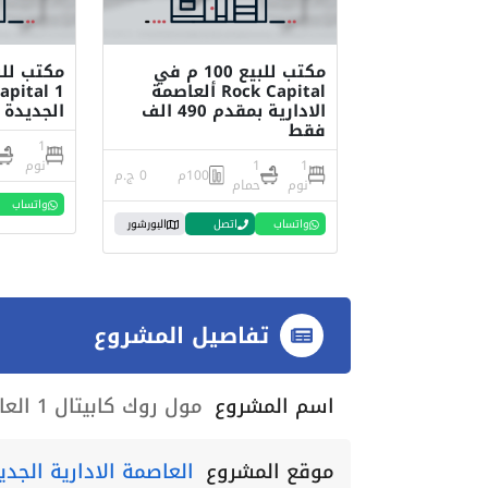
مكتب للبيع 100 م في
Rock Capital ألعاصمة
الادارية بمقدم 490 الف
الجديدة 
فقط
1
1
1
نوم
100م
0 ج.م
نوم
حمام
واتساب
واتساب
اتصل
البورشور
تفاصيل المشروع
اسم المشروع
مول روك كابيتال 1 العاصمة الإدارية
موقع المشروع
العاصمة الادارية الجدي