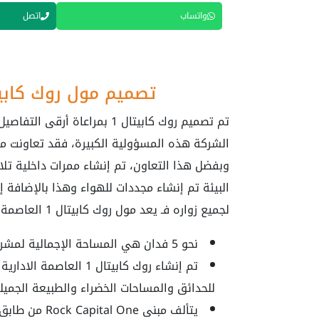
واتساب
اتصل
تصميم مول روك كابيتال 1 مول العاصمة ا
تم تصميم روك كابيتال 1 بمراع
وبفضل هذا التعاون، تم إنشاء ممرات داخلية تلا
لجميع زواره فـ يعد مول روك كابيتال 1 العاصمة الادارية أول مبنى يتم الاعتراف به بأنه صديق للبيئة.
نحو 5 فدان هي المساحة الإجمالية لمشروع روك كابيتال 1.
للحدائق والمساحات الخضراء والطبيعة الجميلة
يتألف مبنى Rock Capital One من طابق أرضي و 7 طوابق علوية.