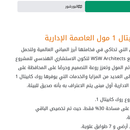
البورشور
لإدارية
اة أرقى التفاصيل التي تحاكي في فخامتها أبرز المباني العالمية ولتحمل
الشركة هذه المسؤولية الكبيرة، فقد تعاونت مع WSW Architects لتكون الاستشاري الهندسي للمشروع
ئم المول وتعزز روعة التصميم وحرصًا على المحافظة على
البيئة تم إنشاء مجددات للهواء وهذا بالإضافة إلى العديد من المزايا والخدمات التي يوفرها روك كابيتال 1
تم إنشاء روك كابيتال 1 العاصمة الادارية على مساحة 30% فقط، حيث تم تخصيص الباقي
.