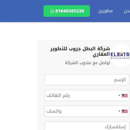
دن
مطورين
01040305220
شركة البطل جروب للتطوير
العقاري
تواصل مع مندوب الشركة