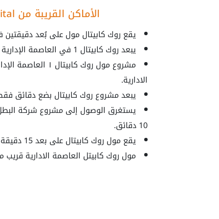
الأماكن القريبة من Mall Rock Capital 1 New Capital
يقع روك كابيتال مول على بُعد دقيقتين ف
يبعد روك كابيتال 1 في العاصمة الإدارية دقائق الي البنك المركزي ومبنى البرلمان.
مشروع مول روك كابيت
الادارية.
يبعد مشروع روك كابيتال بضع دقائق فقط عن
يستغرق الوصول إلى مشروع شركة البطل ع
10 دقائق.
يقع مول روك كابيتال على بعد 15 دقيقة من مطار العاصمة الإدارية ومحور بن زايد.
مول روك كابيتل العاصمة الادارية قريب 