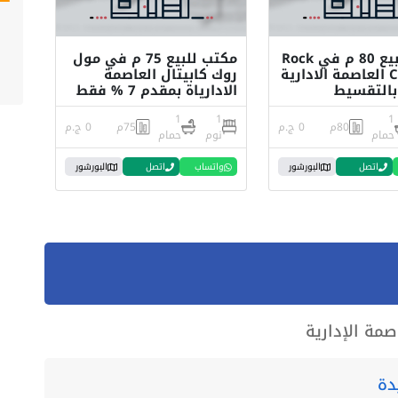
مكتب للبيع 80 م في Rock
مكتب للبيع 75 م في مول
Capital 1 العاصمة الادارية
روك كابيتال العاصمة
بالتقسيط
الادارياة بمقدم 7 % فقط
1
1
1
80م
0 ج.م
75م
0 ج.م
حمام
نوم
حمام
اتصل
البورشور
واتساب
اتصل
البورشور
دة