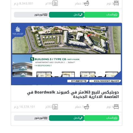
3 نوم
3 حمام
180م
8,343,001 ج.م
واتساب
اتصل
البورشور
دوبليكس للبيع 363متر في كمبوند Boardwalk في
العاصمة الادارية الجديدة
4 نوم
5 حمام
363م
18,578,101 ج.م
واتساب
اتصل
البورشور