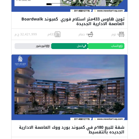
توين هاوس 433متر استلام فوري كمبوند Boardwalk
العاصمة الادارية الجديدة
4 نوم
4 حمام
433م
32,421,999 ج.م
واتساب
اتصل
البورشور
شقة للبيع 180م في كمبوند بورد ووك العاصمة الادارية
الجديده بالتقسيط