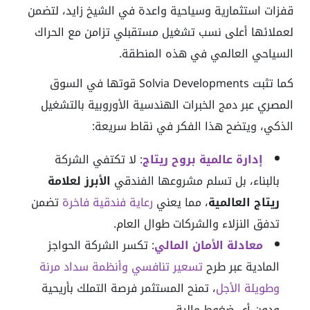
قفزات استثمارية وسياحية واعدة في الشيخ زايد، لتضمن
لعملائها أعلى نسب تشغيل مستقبلي تزامن مع الحراك
السياحي العالمي في هذه المنطقة.
كما تثبت Solvia Developments قوتها في السوق
المصري عبر دمج الخبرات الهندسية الأوروبية بالتشغيل
الذكي، ويتضح هذا الفكر في نقاط سريعة:
إدارة عالمية بروح ريتاج
:
لا تكتفي الشركة
بالبناء، بل تسلم مشروعها الفندقي
الأبرز لعلامة
ريتاج العالمية
، مما يعني
رعاية فندقية فاخرة
تضمن
تدفق النزلاء والشركات طوال العام.
معادلة الأمان المالي
:
تكسر الشركة الحواجز
المادية عبر طرح
تسعير تنافسي وأنظمة سداد مرنة
وطويلة الأجل
، تمنح المستثمر فرصة التملك بأريحية
ودون أي ضغوط مالية.