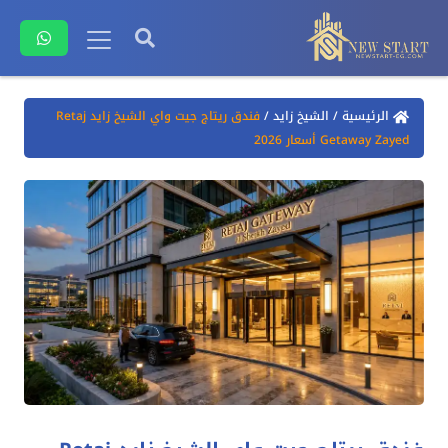
الرئيسية
/
الشيخ زايد
/
فندق ريتاج جيت واي الشيخ زايد Retaj
Getaway Zayed أسعار 2026