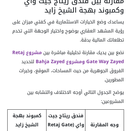
مقارنة بين فندق ريتاج جيت واي
وكمبوند بهجة الشيخ زايد
يساعدك وضع الخيارات الاستثمارية في كفتي ميزان على
رؤية المشهد العقاري بوضوح واختيار الوجهة التي تخدم
تطلعاتك المالية بدقة.
نضع بين يديك مقارنة تحليلية مباشرة بين
مشروع Retaj
Gate Way Zayed ومشروع Bahja Zayed
لتحديد
الفروق الجوهرية من حيث المساحات، الموقع، وخبرات
المطورين.
يوضح الجدول التالي أوجه الاختلاف والتشابه بين
المشروعين:
فندق ريتاج جيت
كمبوند بهجة
وجه المقارنة
واي (Retaj Gate
الشيخ زايد