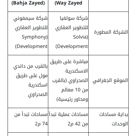
(Bahja Zayed)
Way Zayed)
شركة سولفيا
شركة سيمفوني
للتطوير العقاري
للتطوير العقاري
الشركة المطورة
(Symphony
(Solvia
Development)
Development)
مباشرة على طريق
بالقرب من داندي
الاسكندرية
مول على طريق
الموقع الجغرافي
الصحراوي (بالقرب
اسكندرية
من 10 معالم
الصحراوي
ومحاور رئيسية)
بداية مساحات
مساحات عملية تبدأ
مساحات تبدأ من
الوحدات
من
42
م2
74
م2