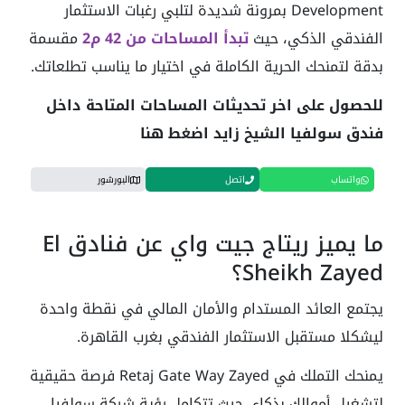
Development بمرونة شديدة لتلبي رغبات الاستثمار
الفندقي الذكي، حيث
تبدأ المساحات من 42 م2
مقسمة
بدقة لتمنحك الحرية الكاملة في اختيار ما يناسب تطلعاتك.
للحصول على اخر تحديثات المساحات المتاحة داخل
فندق سولفيا الشيخ زايد اضغط هنا
واتساب
اتصل
البورشور
ما يميز ريتاج جيت واي عن فنادق El
Sheikh Zayed؟
يجتمع العائد المستدام والأمان المالي في نقطة واحدة
ليشكلا مستقبل الاستثمار الفندقي بغرب القاهرة.
يمنحك التملك في Retaj Gate Way Zayed فرصة حقيقية
لتشغيل أموالك بذكاء، حيث تتكامل رؤية شركة سولفيا