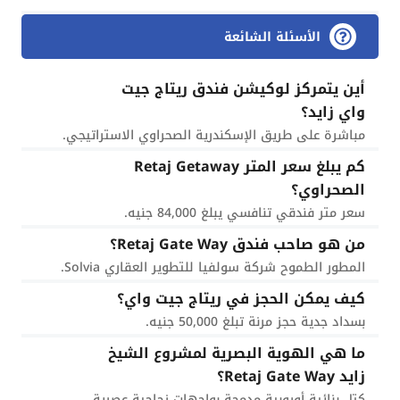
الأسئلة الشائعة
أين يتمركز لوكيشن فندق ريتاج جيت
واي زايد؟
مباشرة على طريق الإسكندرية الصحراوي الاستراتيجي.
كم يبلغ سعر المتر Retaj Getaway
الصحراوي؟
سعر متر فندقي تنافسي يبلغ 84,000 جنيه.
من هو صاحب فندق Retaj Gate Way؟
المطور الطموح شركة سولفيا للتطوير العقاري Solvia.
كيف يمكن الحجز في ريتاج جيت واي؟
بسداد جدية حجز مرنة تبلغ 50,000 جنيه.
ما هي الهوية البصرية لمشروع الشيخ
زايد Retaj Gate Way؟
كتل بنائية أوروبية مدمجة بواجهات زجاجية عصرية.