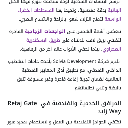
ترسم الإنشاءات الفندقية لوحة متناغمة تتوزع فيها الكتل
البنائية
بدقة هندسية، وتحيط بها
المسطحات الخضراء
الواسعة
لتمنح النزلاء شعو بالراحة والاتساع البصري.
تنعكس أشعة الشمس على
الواجهات الزجاجية
الفاخرة
لتضفي بريق لافت للانتباه على
طريق الإسكندرية
الصحراوي
، بينما تخفي الأبواب عالم آخر من الرفاهية.
تلتزم شركة Solvia Development بأحدث خامات التشطيب
الداخلي الفندقي، مع تطبيق أدق المعايير الفندقية
العالمية لضمان تجربة إقامة فاخرة وغير مسبوقة تليق
بالنخبة وتلبي تطلعاتهم.
المرافق الخدمية والفندقية في Retaj Gate
Way زايد
تختفي الحواجز التقليدية بين العمل والاستجمام بمجرد عبور