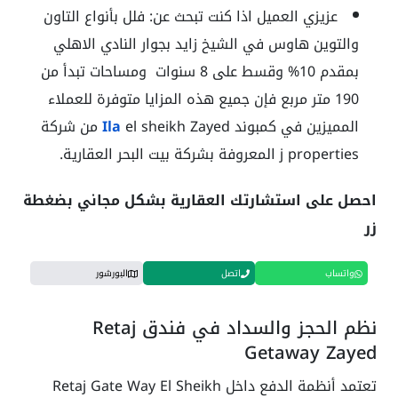
عزيزي العميل اذا كنت تبحث عن: فلل بأنواع التاون
والتوين هاوس في الشيخ زايد بجوار النادي الاهلي
بمقدم 10% وقسط على 8 سنوات ومساحات تبدأ من
190 متر مربع فإن جميع هذه المزايا متوفرة للعملاء
المميزين في كمبوند
Ila
el sheikh Zayed من شركة
j properties المعروفة بشركة بيت البحر العقارية.
احصل على استشارتك العقارية بشكل مجاني بضغطة
زر
واتساب
اتصل
البورشور
نظم الحجز والسداد في فندق Retaj
Getaway Zayed
تعتمد أنظمة الدفع داخل Retaj Gate Way El Sheikh