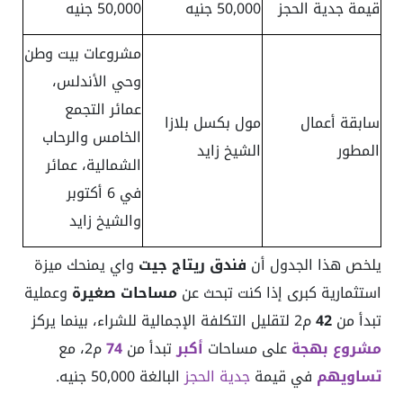
قيمة جدية الحجز
50,000 جنيه
50,000 جنيه
مشروعات بيت وطن
وحي الأندلس،
عمائر التجمع
سابقة أعمال
مول بكسل بلازا
الخامس والرحاب
المطور
الشيخ زايد
الشمالية، عمائر
في 6 أكتوبر
والشيخ زايد
يلخص هذا الجدول أن
فندق ريتاج جيت
واي يمنحك ميزة
استثمارية كبرى إذا كنت تبحث عن
مساحات صغيرة
وعملية
تبدأ من
42
م2 لتقليل التكلفة الإجمالية للشراء، بينما يركز
مشروع بهجة
على مساحات
أكبر
تبدأ من
74
م2، مع
تساويهم
في قيمة
جدية الحجز
البالغة 50,000 جنيه.