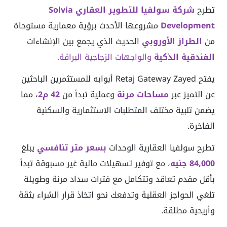
تطرح
شركة سولفيا للتطوير العقاري Solvia
Development
مشروعها الأحدث برؤية معمارية مستوحاة
من
الطراز الأوروبي
الحديث الذي يجمع بين الإنشاءات
الفندقية الذكية
والواجهات الزجاجية البراقة.
يفتح Retaj Gateway Zayed أبوابه للمستثمرين الباحثين
عن التميز عبر
مساحات مرنة
وعملية تبدأ من
42 م2
، مما
يضمن تلبية مختلف المتطلبات الاستثمارية والسكنية
الفاخرة.
تطرح سولفيا العقارية الوحدات
بسعر متر تنافسي
يبلغ
84,000 جنيه
، مع توفير تسهيلات مالية غير مسبوقة تبدأ
بأقل مقدم تعاقد وتتكامل مع فترات سداد مرنة وطويلة
تلغي الحواجز العقلية وتدفعك نحو اتخاذ قرار الشراء بثقة
وأريحية مطلقة.