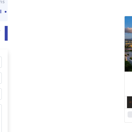
ns:
ا
ت