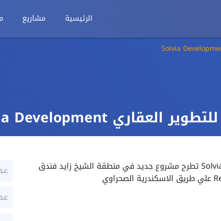
الرئيسية
مشاريع
م
لعقاري Solvia Development
شركة سولفيا للتطوير العقاري Solvia Development تطرح مشروع جديد في منطقة الشيخ زايد فندق
عد
عد