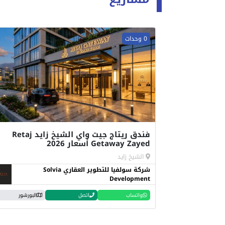
0 وحدات
فندق ريتاج جيت واي الشيخ زايد Retaj
Getaway Zayed أسعار 2026
الشيخ زايد
شركة سولفيا للتطوير العقاري Solvia
Development
واتساب
اتصل
البورشور