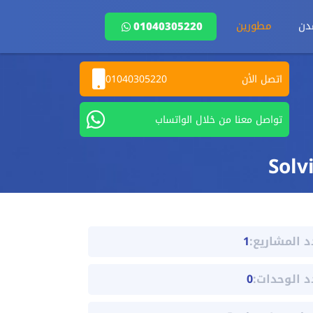
دن
مطورين
01040305220
اتصل الأن
01040305220
تواصل معنا من خلال الواتساب
د المشاريع:
1
د الوحدات:
0