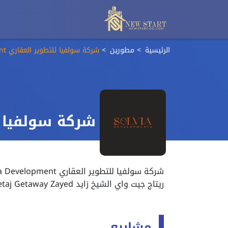
الرئيسية
مطورين
شركة سولفيا للتطوير العقاري Solvia Development
شركة سولفيا للتطوير ا
ريتاج جيت واي الشيخ زايد Retaj Getaway Zayed علي طريق الاسكندرية الصحراوي
مشاريع